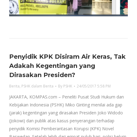
Penyidik KPK Disiram Air Keras, Tak
Adakah Kegentingan yang
Dirasakan Presiden?
Berita
,
PSHK dalam Berita
By
PSHK
24/05/2017 5:58 PM
JAKARTA, KOMPAS.com – Peneliti Pusat Studi Hukum dan
Kebijakan Indonesia (PSHK) Miko Ginting menilai ada gap
(jarak) kegentingan yang dirasakan Presiden Joko Widodo
(Jokowi) dan publik atas kasus penyerangan terhadap
penyidik Komisi Pemberantasan Korupsi (KPK) Novel
Baswedan. Setelah lebih dari empat puluh hari, polisi belum