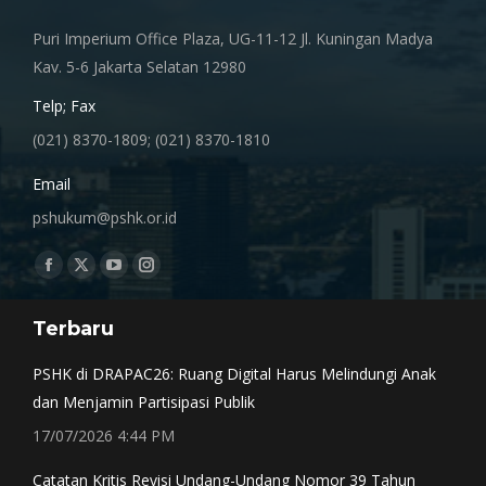
Puri Imperium Office Plaza, UG-11-12 Jl. Kuningan Madya
Kav. 5-6 Jakarta Selatan 12980
Telp; Fax
(021) 8370-1809; (021) 8370-1810
Email
pshukum@pshk.or.id
Find us on:
Facebook
X
YouTube
Instagram
page
page
page
page
Terbaru
opens
opens
opens
opens
in
in
in
in
PSHK di DRAPAC26: Ruang Digital Harus Melindungi Anak
new
new
new
new
dan Menjamin Partisipasi Publik
window
window
window
window
17/07/2026 4:44 PM
Catatan Kritis Revisi Undang-Undang Nomor 39 Tahun