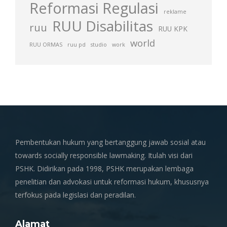
Reformasi Regulasi
reklame
RUU Disabilitas
ruu
RUU KPK
world
RUU ORMAS
ruu pd
studio
work
Pembentukan hukum yang bertanggung jawab sosial atau
towards socially responsible lawmaking. Itulah visi dari
PSHK. Didirikan pada 1998, PSHK merupakan lembaga
penelitian dan advokasi untuk reformasi hukum, khususnya
terfokus pada legislasi dan peradilan.
Alamat