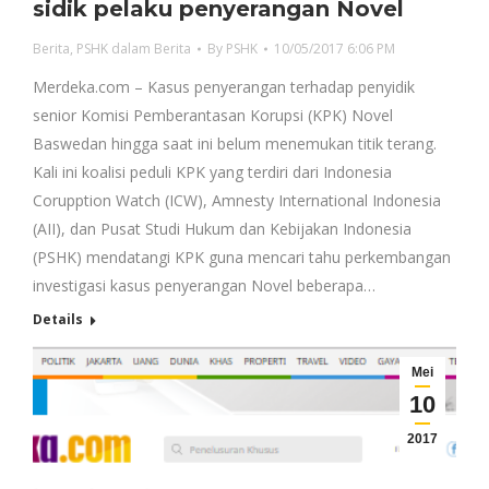
sidik pelaku penyerangan Novel
Berita
,
PSHK dalam Berita
By
PSHK
10/05/2017 6:06 PM
Merdeka.com – Kasus penyerangan terhadap penyidik
senior Komisi Pemberantasan Korupsi (KPK) Novel
Baswedan hingga saat ini belum menemukan titik terang.
Kali ini koalisi peduli KPK yang terdiri dari Indonesia
Corupption Watch (ICW), Amnesty International Indonesia
(AII), dan Pusat Studi Hukum dan Kebijakan Indonesia
(PSHK) mendatangi KPK guna mencari tahu perkembangan
investigasi kasus penyerangan Novel beberapa…
Details
Mei
10
2017