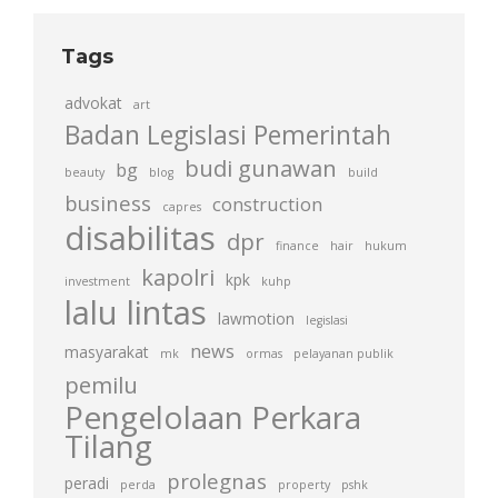
Tags
advokat
art
Badan Legislasi Pemerintah
budi gunawan
bg
beauty
blog
build
business
construction
capres
disabilitas
dpr
finance
hair
hukum
kapolri
kpk
investment
kuhp
lalu lintas
lawmotion
legislasi
news
masyarakat
mk
ormas
pelayanan publik
pemilu
Pengelolaan Perkara
Tilang
prolegnas
peradi
perda
property
pshk