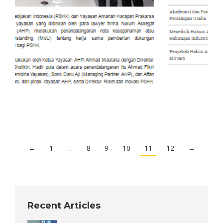
←
1
…
8
9
10
11
12
→
Recent Articles