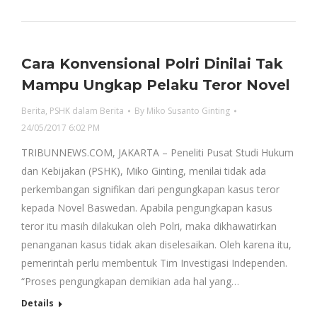
Cara Konvensional Polri Dinilai Tak
Mampu Ungkap Pelaku Teror Novel
Berita
,
PSHK dalam Berita
By
Miko Susanto Ginting
24/05/2017 6:02 PM
TRIBUNNEWS.COM, JAKARTA – Peneliti Pusat Studi Hukum
dan Kebijakan (PSHK), Miko Ginting, menilai tidak ada
perkembangan signifikan dari pengungkapan kasus teror
kepada Novel Baswedan. Apabila pengungkapan kasus
teror itu masih dilakukan oleh Polri, maka dikhawatirkan
penanganan kasus tidak akan diselesaikan. Oleh karena itu,
pemerintah perlu membentuk Tim Investigasi Independen.
“Proses pengungkapan demikian ada hal yang…
Details