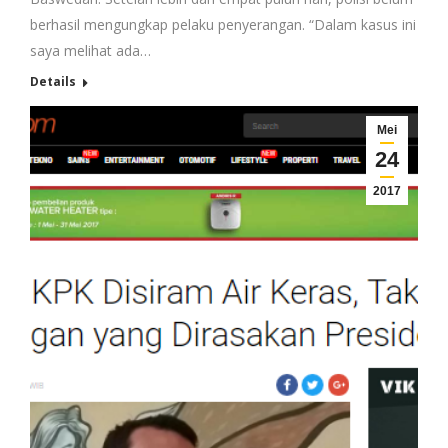
berhasil mengungkap pelaku penyerangan. “Dalam kasus ini
saya melihat ada…
Details
Mei
24
2017