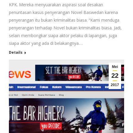
KPK. Mereka menyuarakan aspirasi soal desakan
penuntasan kasus penyerangan Novel Baswedan karena
penyerangan itu bukan kriminalitas biasa. “Kami menduga
penyerangan terhadap Novel bukan kriminalitas biasa. Jadi,
selain membongkar siapa aktor pelaku di lapangan, juga
siapa aktor yang ada di belakangnya.…
Details
Mei
22
2017