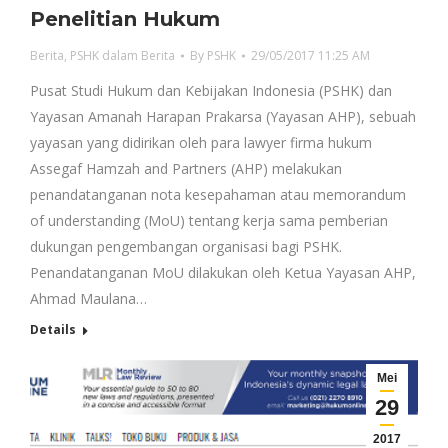
Penelitian Hukum
Berita
,
PSHK dalam Berita
By
PSHK
29/05/2017 11:25 AM
Pusat Studi Hukum dan Kebijakan Indonesia (PSHK) dan
Yayasan Amanah Harapan Prakarsa (Yayasan AHP), sebuah
yayasan yang didirikan oleh para lawyer firma hukum
Assegaf Hamzah and Partners (AHP) melakukan
penandatanganan nota kesepahaman atau memorandum
of understanding (MoU) tentang kerja sama pemberian
dukungan pengembangan organisasi bagi PSHK.
Penandatanganan MoU dilakukan oleh Ketua Yayasan AHP,
Ahmad Maulana…
Details
Mei
29
2017