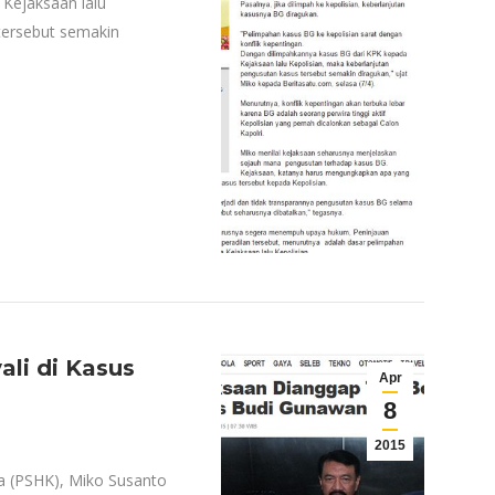
Kejaksaan lalu
tersebut semakin
li di Kasus
Apr
8
2015
ia (PSHK), Miko Susanto