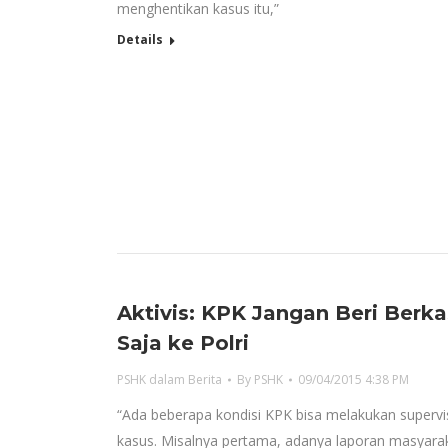
menghentikan kasus itu,”
Details
Aktivis: KPK Jangan Beri Berka
Saja ke Polri
PSHK dalam Berita
By
PSHK
09/04/2015 4:38 PM
“Ada beberapa kondisi KPK bisa melakukan supervi
kasus. Misalnya pertama, adanya laporan masyarak