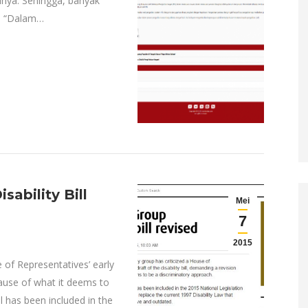
rinya. Sehingga, banyak
t. “Dalam…
ability Bill
Mei
7
2015
 of Representatives’ early
ecause of what it deems to
ll has been included in the