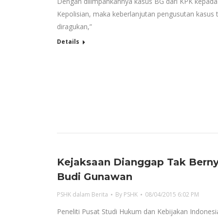
Dengan dilimpahkannya kasus BG dari KPK kepada 
Kepolisian, maka keberlanjutan pengusutan kasus 
diragukan,”
Details
Kejaksaan Dianggap Tak Bernya
Budi Gunawan
PSHK dalam Berita
By
PSHK
08/04/2015 6:02 PM
Peneliti Pusat Studi Hukum dan Kebijakan Indones