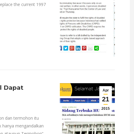
replace the current 1997
il Dapat
Apr
21
M
2015
hon dan termohon itu
dak hanya mengandalkan
hon ataupun Termohon”,