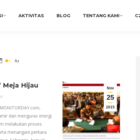
SI
AKTIVITAS
BLOG
TENTANG KAMI
C
’ Meja Hijau
Nov
25
PM
m MONITORDAY.com,
2015
sumir dan menguras energi.
lam melakukan proses
karta menangani perkara