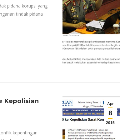
ndak pidana korupsi yang
anganan tindak pidana
 Kepolisian
Apr
8
2015
onflik kepentingan.