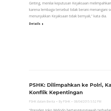
Ginting, menilai keputusan Kejaksaan melimpahkan
karena lembaga tersebut tidak berani menangani send
menunjukkan Kejaksaan tidak bernyali,” kata dia.
Details
PSHK: Dilimpahkan ke Polri, K
Konflik Kepentingan
PSHK dalam Berita
By
PSHK
08/04/2015 5:52 PM
“Presiden Joko Widodo bertanggungjawab terhad