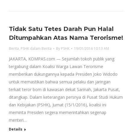
Tidak Satu Tetes Darah Pun Halal
Ditumpahkan Atas Nama Terorisme!
Berita
,
PSHK dalam Berita
By
PSHK
19/01/2016 10:13 AM
JAKARTA, KOMPAS.com — Sejumlah tokoh publik yang
tergabung dalam Koalisi Warga Lawan Terorisme
memberikan dukungannya kepada Presiden Joko Widodo
untuk memastikan bahwa semua pelaku dan jaringan
terkait teror bom di kawasan dekat Sarinah, Jakarta Pusat,
ditangkap. Dalam keterangan persnya di Pusat Studi Hukum
dan Kebijakan (PSHK), Jumat (15/1/2016), koalisi ini
meminta Presiden segera memerintahkan segenap
menteri…
Details