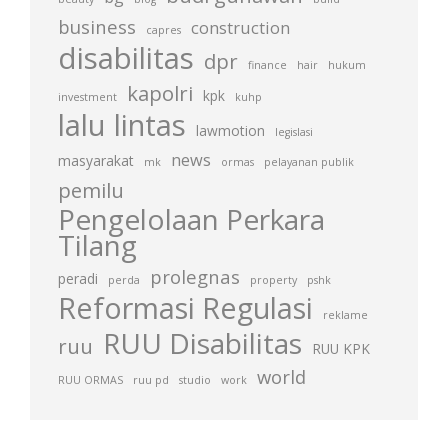
business
construction
capres
disabilitas
dpr
finance
hair
hukum
kapolri
kpk
investment
kuhp
lalu lintas
lawmotion
legislasi
news
masyarakat
mk
ormas
pelayanan publik
pemilu
Pengelolaan Perkara
Tilang
prolegnas
peradi
perda
property
pshk
Reformasi Regulasi
reklame
RUU Disabilitas
ruu
RUU KPK
world
RUU ORMAS
ruu pd
studio
work