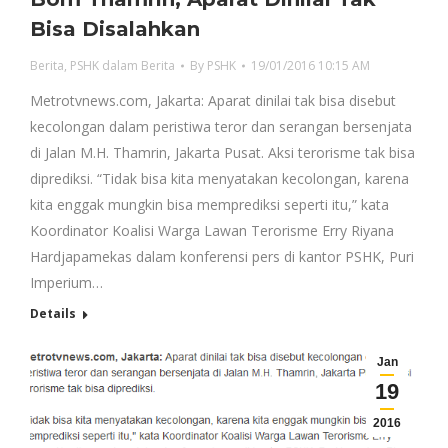
Bisa Disalahkan
Berita
,
PSHK dalam Berita
By
PSHK
19/01/2016 10:15 AM
Metrotvnews.com, Jakarta: Aparat dinilai tak bisa disebut
kecolongan dalam peristiwa teror dan serangan bersenjata
di Jalan M.H. Thamrin, Jakarta Pusat. Aksi terorisme tak bisa
diprediksi. “Tidak bisa kita menyatakan kecolongan, karena
kita enggak mungkin bisa memprediksi seperti itu,” kata
Koordinator Koalisi Warga Lawan Terorisme Erry Riyana
Hardjapamekas dalam konferensi pers di kantor PSHK, Puri
Imperium…
Details
Jan
19
2016