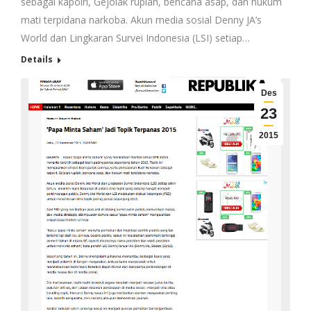
sebagai kapolri, Gejolak rupiah, bencana asap, dan hukum
mati terpidana narkoba. Akun media sosial Denny JA’s
World dan Lingkaran Survei Indonesia (LSI) setiap…
Details
Des
23
2015