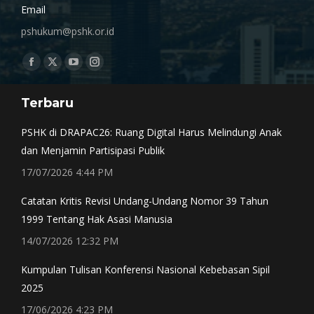
Email
pshukum@pshk.or.id
Find us on:
Facebook
X
YouTube
Instagram
page
page
page
page
Terbaru
opens
opens
opens
opens
in
in
in
in
PSHK di DRAPAC26: Ruang Digital Harus Melindungi Anak
new
new
new
new
dan Menjamin Partisipasi Publik
window
window
window
window
17/07/2026 4:44 PM
Catatan Kritis Revisi Undang-Undang Nomor 39 Tahun
1999 Tentang Hak Asasi Manusia
14/07/2026 12:32 PM
Kumpulan Tulisan Konferensi Nasional Kebebasan Sipil
2025
17/06/2026 4:23 PM