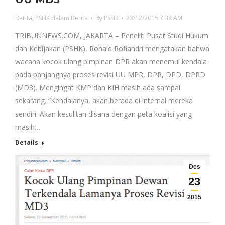
Berita
,
PSHK dalam Berita
By
PSHK
23/12/2015 7:33 AM
TRIBUNNEWS.COM, JAKARTA – Peneliti Pusat Studi Hukum
dan Kebijakan (PSHK), Ronald Rofiandri mengatakan bahwa
wacana kocok ulang pimpinan DPR akan menemui kendala
pada panjangnya proses revisi UU MPR, DPR, DPD, DPRD
(MD3). Mengingat KMP dan KIH masih ada sampai
sekarang. “Kendalanya, akan berada di internal mereka
sendiri. Akan kesulitan disana dengan peta koalisi yang
masih…
Details
Des
23
2015