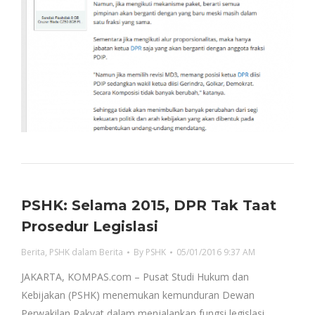
PSHK: Selama 2015, DPR Tak Taat
Prosedur Legislasi
Berita
,
PSHK dalam Berita
By
PSHK
05/01/2016 9:37 AM
JAKARTA, KOMPAS.com – Pusat Studi Hukum dan
Kebijakan (PSHK) menemukan kemunduran Dewan
Perwakilan Rakyat dalam menjalankan fungsi legislasi