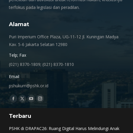
terfokus pada legislasi dan peradilan.
Alamat
Puri Imperium Office Plaza, UG-11-12 Jl. Kuningan Madya
Kav. 5-6 Jakarta Selatan 12980
Telp; Fax
(021) 8370-1809; (021) 8370-1810
Email
pshukum@pshk.or.id
Find us on:
Facebook
X
YouTube
Instagram
page
page
page
page
Terbaru
opens
opens
opens
opens
in
in
in
in
PSHK di DRAPAC26: Ruang Digital Harus Melindungi Anak
new
new
new
new