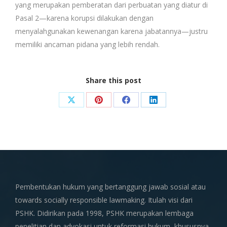
yang merupakan pemberatan dari perbuatan yang diatur di
Pasal 2—karena korupsi dilakukan dengan
menyalahgunakan kewenangan karena jabatannya—justru
memiliki ancaman pidana yang lebih rendah.
Share this post
Share
Share
Share
Share
on
on
on
on
X
Pinterest
Facebook
LinkedIn
Pembentukan hukum yang bertanggung jawab sosial atau
towards socially responsible lawmaking. Itulah visi dari
PSHK. Didirikan pada 1998, PSHK merupakan lembaga
penelitian dan advokasi untuk reformasi hukum, khususnya