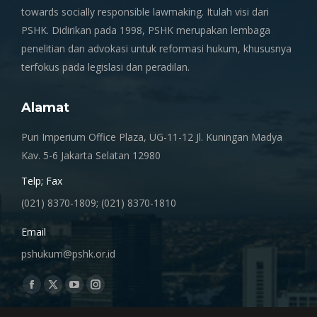
towards socially responsible lawmaking. Itulah visi dari
PSHK. Didirikan pada 1998, PSHK merupakan lembaga
penelitian dan advokasi untuk reformasi hukum, khususnya
terfokus pada legislasi dan peradilan.
Alamat
Puri Imperium Office Plaza, UG-11-12 Jl. Kuningan Madya
Kav. 5-6 Jakarta Selatan 12980
Telp; Fax
(021) 8370-1809; (021) 8370-1810
Email
pshukum@pshk.or.id
Find us on:
Facebook
X
YouTube
Instagram
page
page
page
page