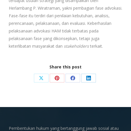
terdapat usulan strategi yang disampaikan oleh
Herlambang P. Wiratraman, yakni pembagian fase advokasi.
Fase-fase itu terdiri dari penilaian kebutuhan, analisis,
perencanaan, pelaksanaan, dan evaluasi. Keberhasilan
pelaksanaan advokasi HAM tidak terbatas pada
pelaksanaan fase yang dikonsepkan, tetapi juga
keterlibatan masyarakat dan
stakeholders
terkait.
Share this post
Share
Share
Share
Share
on
on
on
on
X
Pinterest
Facebook
LinkedIn
Pembentukan hukum yang bertanggung jawab sosial atau