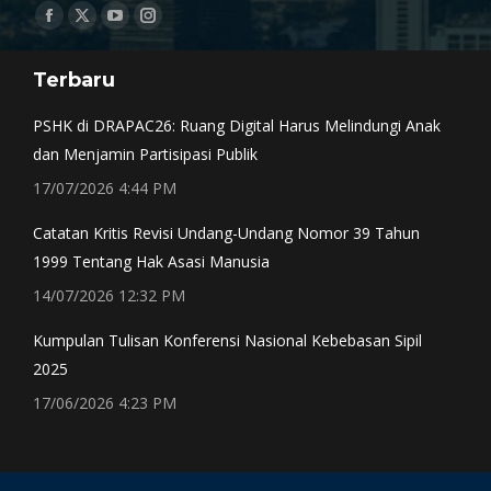
Find us on:
Facebook
X
YouTube
Instagram
page
page
page
page
Terbaru
opens
opens
opens
opens
in
in
in
in
PSHK di DRAPAC26: Ruang Digital Harus Melindungi Anak
new
new
new
new
dan Menjamin Partisipasi Publik
window
window
window
window
17/07/2026 4:44 PM
Catatan Kritis Revisi Undang-Undang Nomor 39 Tahun
1999 Tentang Hak Asasi Manusia
14/07/2026 12:32 PM
Kumpulan Tulisan Konferensi Nasional Kebebasan Sipil
2025
17/06/2026 4:23 PM