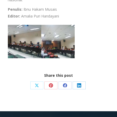
Penulis:
Ibnu Hakam Musais
Editor:
Amalia Puri Handayani
Share this post
Share
Share
Share
Share
on
on
on
on
X
Pinterest
Facebook
LinkedIn