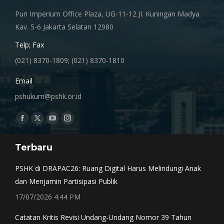
Puri Imperium Office Plaza, UG-11-12 Jl. Kuningan Madya
Kav. 5-6 Jakarta Selatan 12980
Telp; Fax
(021) 8370-1809; (021) 8370-1810
Email
pshukum@pshk.or.id
Find us on:
Facebook
X
YouTube
Instagram
page
page
page
page
Terbaru
opens
opens
opens
opens
in
in
in
in
PSHK di DRAPAC26: Ruang Digital Harus Melindungi Anak
new
new
new
new
dan Menjamin Partisipasi Publik
window
window
window
window
17/07/2026 4:44 PM
Catatan Kritis Revisi Undang-Undang Nomor 39 Tahun