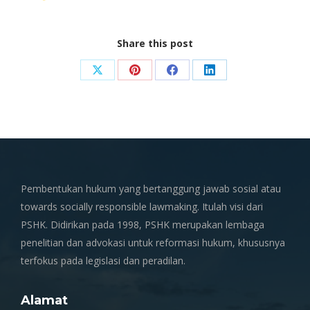
Share this post
Share
Share
Share
Share
on
on
on
on
X
Pinterest
Facebook
LinkedIn
Pembentukan hukum yang bertanggung jawab sosial atau
towards socially responsible lawmaking. Itulah visi dari
PSHK. Didirikan pada 1998, PSHK merupakan lembaga
penelitian dan advokasi untuk reformasi hukum, khususnya
terfokus pada legislasi dan peradilan.
Alamat