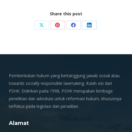
Share this post
Share
Share
Share
Share
on
on
on
on
X
Pinterest
Facebook
LinkedIn
Pembentukan hukum yang bertanggung jawab sosial atau
towards socially responsible lawmaking. Itulah visi dari
PSHK. Didirikan pada 1998, PSHK merupakan lembaga
penelitian dan advokasi untuk reformasi hukum, khususnya
terfokus pada legislasi dan peradilan.
Alamat