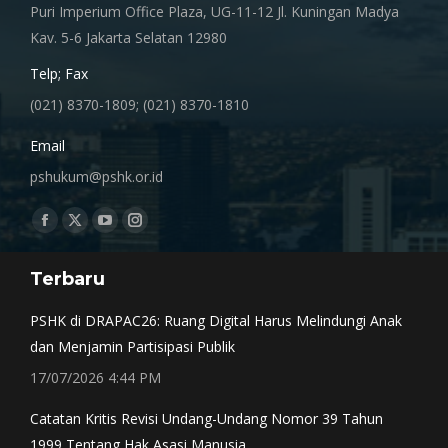
Puri Imperium Office Plaza, UG-11-12 Jl. Kuningan Madya
Kav. 5-6 Jakarta Selatan 12980
Telp; Fax
(021) 8370-1809; (021) 8370-1810
Email
pshukum@pshk.or.id
Find us on:
Facebook
X
YouTube
Instagram
page
page
page
page
Terbaru
opens
opens
opens
opens
in
in
in
in
PSHK di DRAPAC26: Ruang Digital Harus Melindungi Anak
new
new
new
new
dan Menjamin Partisipasi Publik
window
window
window
window
17/07/2026 4:44 PM
Catatan Kritis Revisi Undang-Undang Nomor 39 Tahun
1999 Tentang Hak Asasi Manusia