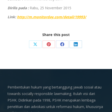
Dirilis pada :
Rabu, 25 November 2015
Link:
http://m.monitorday.com/detail/19993/
Share this post
Share
Share
Share
Share
on
on
on
on
X
Pinterest
Facebook
LinkedIn
Pembentukan hukum yang bertanggung jawab sosial atau
towards socially responsible lawmaking. Itulah visi dari
PSHK. Didirikan pada 1998, PSHK merupakan lembaga
penelitian dan advokasi untuk reformasi hukum, khususnya