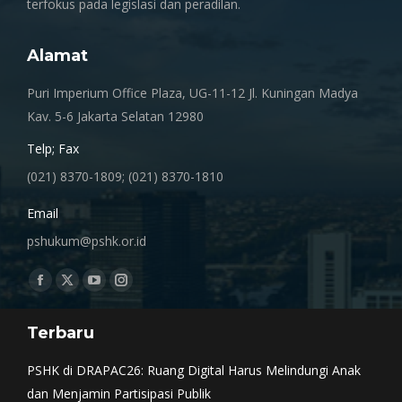
terfokus pada legislasi dan peradilan.
Alamat
Puri Imperium Office Plaza, UG-11-12 Jl. Kuningan Madya
Kav. 5-6 Jakarta Selatan 12980
Telp; Fax
(021) 8370-1809; (021) 8370-1810
Email
pshukum@pshk.or.id
Find us on:
Facebook
X
YouTube
Instagram
page
page
page
page
Terbaru
opens
opens
opens
opens
in
in
in
in
PSHK di DRAPAC26: Ruang Digital Harus Melindungi Anak
new
new
new
new
dan Menjamin Partisipasi Publik