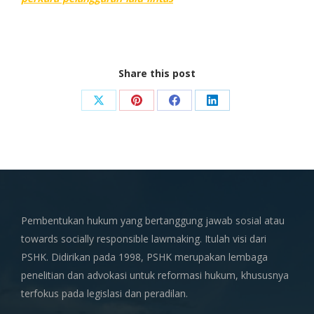
Share this post
Share
Share
Share
Share
on
on
on
on
X
Pinterest
Facebook
LinkedIn
Pembentukan hukum yang bertanggung jawab sosial atau
towards socially responsible lawmaking. Itulah visi dari
PSHK. Didirikan pada 1998, PSHK merupakan lembaga
penelitian dan advokasi untuk reformasi hukum, khususnya
terfokus pada legislasi dan peradilan.