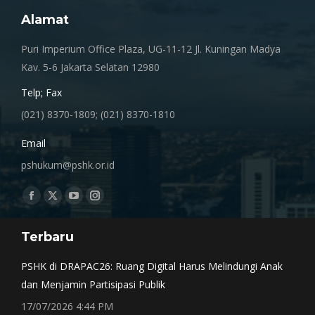
Alamat
Puri Imperium Office Plaza, UG-11-12 Jl. Kuningan Madya
Kav. 5-6 Jakarta Selatan 12980
Telp; Fax
(021) 8370-1809; (021) 8370-1810
Email
pshukum@pshk.or.id
Find us on:
Facebook
X
YouTube
Instagram
page
page
page
page
Terbaru
opens
opens
opens
opens
in
in
in
in
PSHK di DRAPAC26: Ruang Digital Harus Melindungi Anak
new
new
new
new
dan Menjamin Partisipasi Publik
window
window
window
window
17/07/2026 4:44 PM