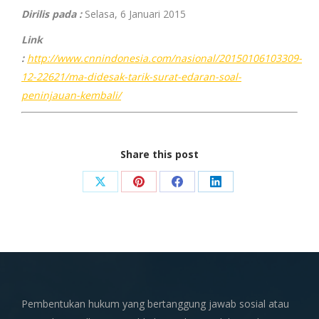
Dirilis pada :
Selasa, 6 Januari 2015
Link
:
http://www.cnnindonesia.com/nasional/20150106103309-
12-22621/ma-didesak-tarik-surat-edaran-soal-
peninjauan-kembali/
Share this post
Share
Share
Share
Share
on
on
on
on
X
Pinterest
Facebook
LinkedIn
Pembentukan hukum yang bertanggung jawab sosial atau