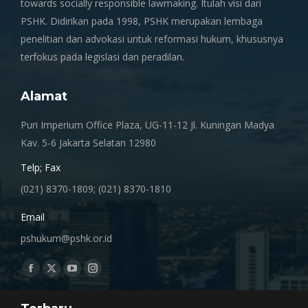
towards socially responsible lawmaking. Itulah visi dari
PSHK. Didirikan pada 1998, PSHK merupakan lembaga
penelitian dan advokasi untuk reformasi hukum, khususnya
terfokus pada legislasi dan peradilan.
Alamat
Puri Imperium Office Plaza, UG-11-12 Jl. Kuningan Madya
Kav. 5-6 Jakarta Selatan 12980
Telp; Fax
(021) 8370-1809; (021) 8370-1810
Email
pshukum@pshk.or.id
Find us on:
Facebook
X
YouTube
Instagram
page
page
page
page