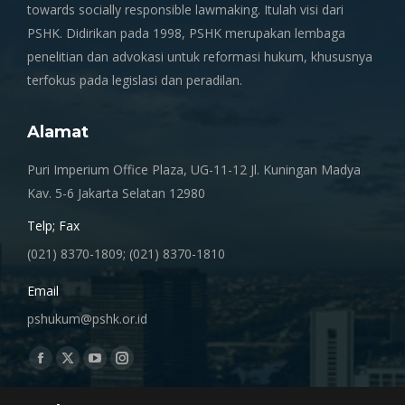
towards socially responsible lawmaking. Itulah visi dari
PSHK. Didirikan pada 1998, PSHK merupakan lembaga
penelitian dan advokasi untuk reformasi hukum, khususnya
terfokus pada legislasi dan peradilan.
Alamat
Puri Imperium Office Plaza, UG-11-12 Jl. Kuningan Madya
Kav. 5-6 Jakarta Selatan 12980
Telp; Fax
(021) 8370-1809; (021) 8370-1810
Email
pshukum@pshk.or.id
Find us on:
Facebook
X
YouTube
Instagram
page
page
page
page