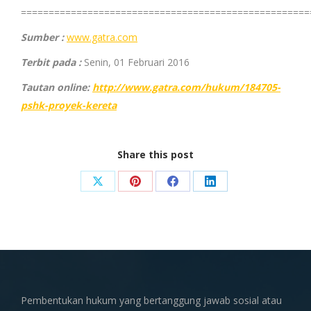
====================================================
Sumber :
www.gatra.com
Terbit pada :
Senin, 01 Februari 2016
Tautan online:
http://www.gatra.com/hukum/184705-
pshk-proyek-kereta
Share this post
Share
Share
Share
Share
on
on
on
on
X
Pinterest
Facebook
LinkedIn
Pembentukan hukum yang bertanggung jawab sosial atau