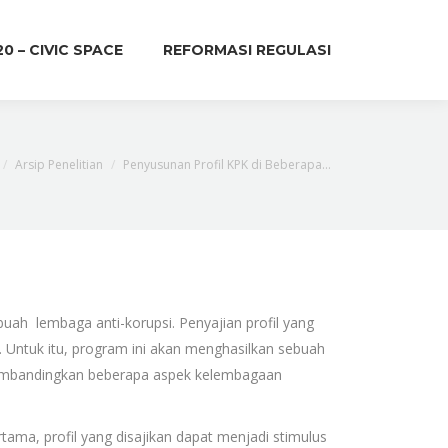
20 – CIVIC SPACE
REFORMASI REGULASI
Arsip Penelitian
Penyusunan Profil KPK di Beberapa…
ah lembaga anti-korupsi. Penyajian profil yang
 Untuk itu, program ini akan menghasilkan sebuah
ng membandingkan beberapa aspek kelembagaan
ama, profil yang disajikan dapat menjadi stimulus