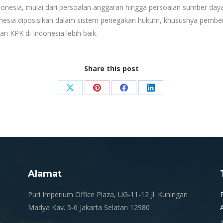
nesia, mulai dari persoalan anggaran hingga persoalan sumber daya 
esia diposisikan dalam sistem penegakan hukum, khususnya pembera
n KPK di Indonesia lebih baik.
Share this post
Share
Share
Share
Share
on
on
on
on
X
Pinterest
Facebook
LinkedIn
Alamat
.
Puri Imperium Office Plaza, UG-11-12 Jl. Kuningan
Madya Kav. 5-6 Jakarta Selatan 12980