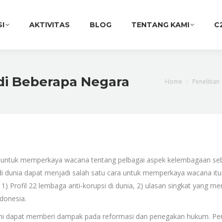
SI
AKTIVITAS
BLOG
TENTANG KAMI
C
di Beberapa Negara
You are here:
Home
Penelitian
an untuk memperkaya wacana tentang pelbagai aspek kelembagaan sebu
di dunia dapat menjadi salah satu cara untuk memperkaya wacana itu.
si: 1) Profil 22 lembaga anti-korupsi di dunia, 2) ulasan singkat ya
donesia.
 ini dapat memberi dampak pada reformasi dan penegakan hukum. Pert