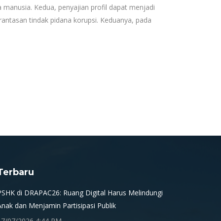
manusia. Kedua, penyajian profil dapat menjadi
ntasan tindak pidana korupsi. Keduanya, pada
Terbaru
PSHK di DRAPAC26: Ruang Digital Harus Melindungi
Anak dan Menjamin Partisipasi Publik
17/07/2026 4:44 PM