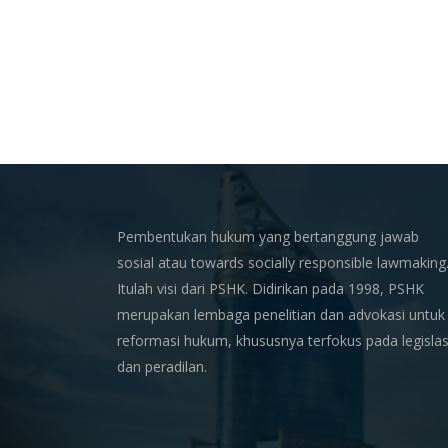
Pembentukan hukum yang bertanggung jawab
sosial atau towards socially responsible lawmaking
Itulah visi dari PSHK. Didirikan pada 1998, PSHK
merupakan lembaga penelitian dan advokasi untuk
reformasi hukum, khususnya terfokus pada legislas
dan peradilan.