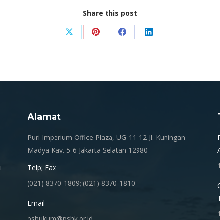
Share this post
Share
Share
Share
Share
on
on
on
on
X
Pinterest
Facebook
LinkedIn
Alamat
.
Puri Imperium Office Plaza, UG-11-12 Jl. Kuningan
Madya Kav. 5-6 Jakarta Selatan 12980
i
Telp; Fax
(021) 8370-1809; (021) 8370-1810
Email
pshukum@pshk.or.id