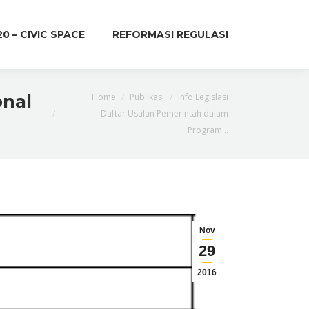
20 – CIVIC SPACE
REFORMASI REGULASI
You are here:
onal
Home
Publikasi
Info Legislasi
Daftar Usulan Pemerintah dalam
Program…
Nov
29
2016