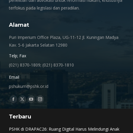
penelitian dan advokasi untuk reformasi hukum, khususnya
terfokus pada legislasi dan peradilan.
Alamat
Puri Imperium Office Plaza, UG-11-12 Jl. Kuningan Madya
Kav. 5-6 Jakarta Selatan 12980
Telp; Fax
(021) 8370-1809; (021) 8370-1810
Email
pshukum@pshk.or.id
Find us on:
Facebook
X
YouTube
Instagram
page
page
page
page
Terbaru
opens
opens
opens
opens
in
in
in
in
PSHK di DRAPAC26: Ruang Digital Harus Melindungi Anak