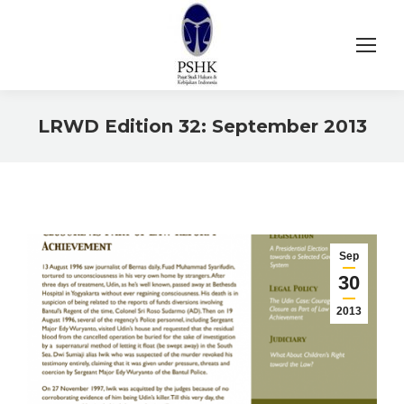
LRWD Edition 32: September 2013
You are here:
Sep
30
2013