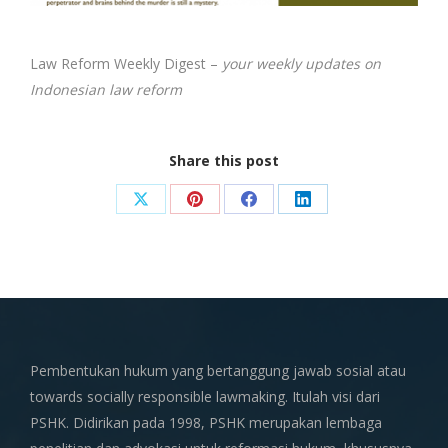
Law Reform Weekly Digest –
your weekly updates on
Indonesian law reform
Share this post
Share
Share
Share
Share
on
on
on
on
X
Pinterest
Facebook
LinkedIn
Pembentukan hukum yang bertanggung jawab sosial atau
towards socially responsible lawmaking. Itulah visi dari
PSHK. Didirikan pada 1998, PSHK merupakan lembaga