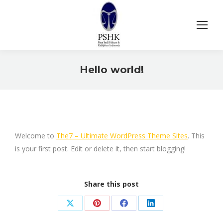
Hello world!
You are here:
Welcome to
The7 – Ultimate WordPress Theme Sites
. This
is your first post. Edit or delete it, then start blogging!
Share this post
Share
Share
Share
Share