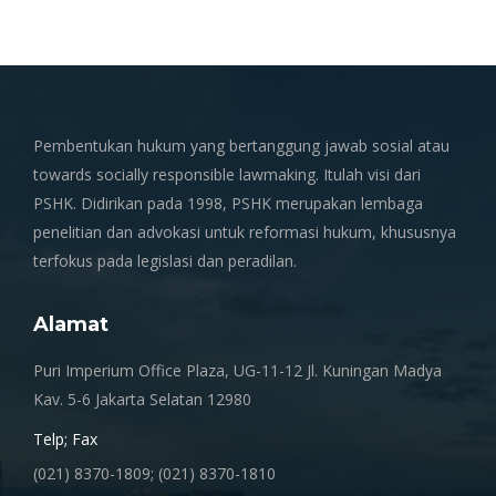
on
on
on
on
X
Pinterest
Facebook
LinkedIn
Pembentukan hukum yang bertanggung jawab sosial atau
towards socially responsible lawmaking. Itulah visi dari
PSHK. Didirikan pada 1998, PSHK merupakan lembaga
penelitian dan advokasi untuk reformasi hukum, khususnya
terfokus pada legislasi dan peradilan.
Alamat
Puri Imperium Office Plaza, UG-11-12 Jl. Kuningan Madya
Kav. 5-6 Jakarta Selatan 12980
Telp; Fax
(021) 8370-1809; (021) 8370-1810