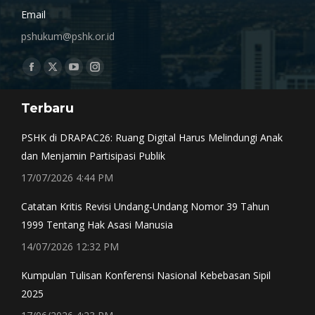
Email
pshukum@pshk.or.id
Find us on:
Facebook
X
YouTube
Instagram
page
page
page
page
Terbaru
opens
opens
opens
opens
in
in
in
in
PSHK di DRAPAC26: Ruang Digital Harus Melindungi Anak
new
new
new
new
dan Menjamin Partisipasi Publik
window
window
window
window
17/07/2026 4:44 PM
Catatan Kritis Revisi Undang-Undang Nomor 39 Tahun
1999 Tentang Hak Asasi Manusia
14/07/2026 12:32 PM
Kumpulan Tulisan Konferensi Nasional Kebebasan Sipil
2025