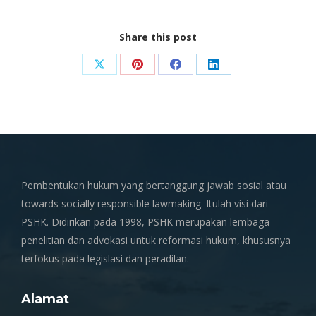
Share this post
Share
Share
Share
Share
on
on
on
on
X
Pinterest
Facebook
LinkedIn
Pembentukan hukum yang bertanggung jawab sosial atau
towards socially responsible lawmaking. Itulah visi dari
PSHK. Didirikan pada 1998, PSHK merupakan lembaga
penelitian dan advokasi untuk reformasi hukum, khususnya
terfokus pada legislasi dan peradilan.
Alamat