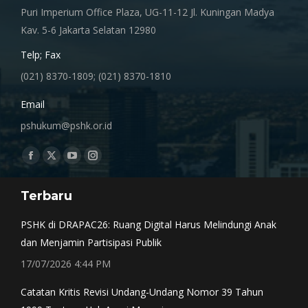
Puri Imperium Office Plaza, UG-11-12 Jl. Kuningan Madya
Kav. 5-6 Jakarta Selatan 12980
Telp; Fax
(021) 8370-1809; (021) 8370-1810
Email
pshukum@pshk.or.id
Find us on:
Facebook
X
YouTube
Instagram
page
page
page
page
Terbaru
opens
opens
opens
opens
in
in
in
in
PSHK di DRAPAC26: Ruang Digital Harus Melindungi Anak
new
new
new
new
dan Menjamin Partisipasi Publik
window
window
window
window
17/07/2026 4:44 PM
Catatan Kritis Revisi Undang-Undang Nomor 39 Tahun