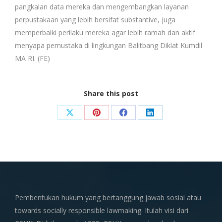
pangkalan data mereka dan mengembangkan layanan
perpustakaan yang lebih bersifat substantive, juga
memperbaiki perilaku mereka agar lebih ramah dan aktif
menyapa pemustaka di lingkungan Balitbang Diklat Kumdil
MA RI. (FE)
Share this post
Share
Share
Share
Share
on
on
on
on
X
Pinterest
Facebook
LinkedIn
Pembentukan hukum yang bertanggung jawab sosial atau
towards socially responsible lawmaking. Itulah visi dari