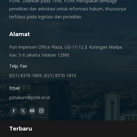
PSHK. Didirikan pada 1998, PSHK merupakan lembaga
penelitian dan advokasi untuk reformasi hukum, khususnya
terfokus pada legislasi dan peradilan.
Alamat
Puri Imperium Office Plaza, UG-11-12 Jl. Kuningan Madya
Kav. 5-6 Jakarta Selatan 12980
Telp; Fax
(021) 8370-1809; (021) 8370-1810
Email
pshukum@pshk.or.id
Find us on:
Facebook
X
YouTube
Instagram
page
page
page
page
Terbaru
opens
opens
opens
opens