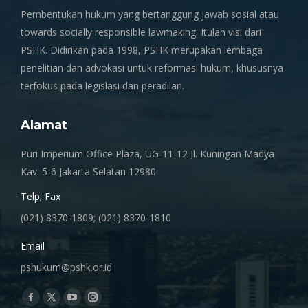
Pembentukan hukum yang bertanggung jawab sosial atau
towards socially responsible lawmaking. Itulah visi dari
PSHK. Didirikan pada 1998, PSHK merupakan lembaga
penelitian dan advokasi untuk reformasi hukum, khususnya
terfokus pada legislasi dan peradilan.
Alamat
Puri Imperium Office Plaza, UG-11-12 Jl. Kuningan Madya
Kav. 5-6 Jakarta Selatan 12980
Telp; Fax
(021) 8370-1809; (021) 8370-1810
Email
pshukum@pshk.or.id
Find us on:
Facebook
X
YouTube
Instagram