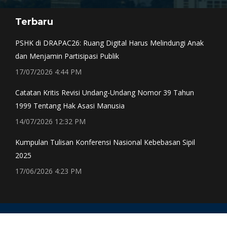
page
page
page
page
Terbaru
opens
opens
opens
opens
in
in
in
in
PSHK di DRAPAC26: Ruang Digital Harus Melindungi Anak
new
new
new
new
dan Menjamin Partisipasi Publik
window
window
window
window
17/07/2026 4:44 PM
Catatan Kritis Revisi Undang-Undang Nomor 39 Tahun
1999 Tentang Hak Asasi Manusia
14/07/2026 12:32 PM
Kumpulan Tulisan Konferensi Nasional Kebebasan Sipil
2025
17/06/2026 4:23 PM
CONTACT Email: subwg-cs@pshk.or.id