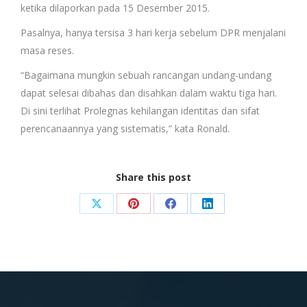
ketika dilaporkan pada 15 Desember 2015.
Pasalnya, hanya tersisa 3 hari kerja sebelum DPR menjalani
masa reses.
“Bagaimana mungkin sebuah rancangan undang-undang
dapat selesai dibahas dan disahkan dalam waktu tiga hari.
Di sini terlihat Prolegnas kehilangan identitas dan sifat
perencanaannya yang sistematis,” kata Ronald.
Share this post
Share
Share
Share
Share
on
on
on
on
X
Pinterest
Facebook
LinkedIn