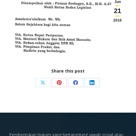
Jun
21
2016
Share this post
Share
Share
Share
Share
on
on
on
on
X
Pinterest
Facebook
LinkedIn
Pembentukan hukum yang bertanggung jawab sosial atau