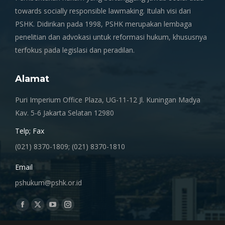
towards socially responsible lawmaking. Itulah visi dari
PSHK. Didirikan pada 1998, PSHK merupakan lembaga
penelitian dan advokasi untuk reformasi hukum, khususnya
terfokus pada legislasi dan peradilan.
Alamat
Puri Imperium Office Plaza, UG-11-12 Jl. Kuningan Madya
Kav. 5-6 Jakarta Selatan 12980
Telp; Fax
(021) 8370-1809; (021) 8370-1810
Email
pshukum@pshk.or.id
Find us on:
Facebook
X
YouTube
Instagram
page
page
page
page