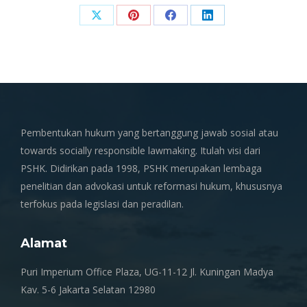
Share
Share
Share
Share
on
on
on
on
X
Pinterest
Facebook
LinkedIn
Pembentukan hukum yang bertanggung jawab sosial atau
towards socially responsible lawmaking. Itulah visi dari
PSHK. Didirikan pada 1998, PSHK merupakan lembaga
penelitian dan advokasi untuk reformasi hukum, khususnya
terfokus pada legislasi dan peradilan.
Alamat
Puri Imperium Office Plaza, UG-11-12 Jl. Kuningan Madya
Kav. 5-6 Jakarta Selatan 12980