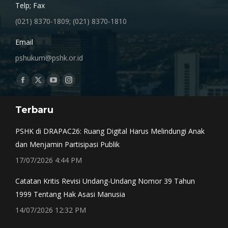
Telp; Fax
(021) 8370-1809; (021) 8370-1810
Email
pshukum@pshk.or.id
Find us on:
Facebook
X
YouTube
Instagram
page
page
page
page
Terbaru
opens
opens
opens
opens
in
in
in
in
PSHK di DRAPAC26: Ruang Digital Harus Melindungi Anak
new
new
new
new
dan Menjamin Partisipasi Publik
window
window
window
window
17/07/2026 4:44 PM
Catatan Kritis Revisi Undang-Undang Nomor 39 Tahun
1999 Tentang Hak Asasi Manusia
14/07/2026 12:32 PM