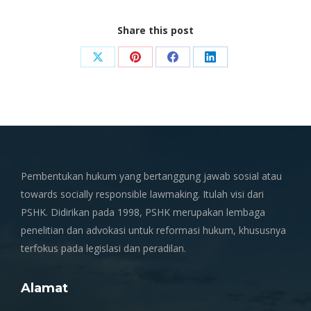
Share this post
Share
Share
Share
Share
on
on
on
on
X
Pinterest
Facebook
LinkedIn
Pembentukan hukum yang bertanggung jawab sosial atau
towards socially responsible lawmaking. Itulah visi dari
PSHK. Didirikan pada 1998, PSHK merupakan lembaga
penelitian dan advokasi untuk reformasi hukum, khususnya
terfokus pada legislasi dan peradilan.
Alamat