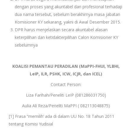
dengan proses yang akuntabel dan profesional terhadap
dua nama tersebut, sebelum berakhirnya masa jabatan
Komisioner KY sekarang, yakni di Awal Desember 2015.
DPR harus menjelaskan secara akuntabel alasan
keterpilihan dan ketidakterpilihan Calon Komisioner KY
sebelumnya
KOALISI PEMANTAU PERADILAN (MaPPI-FHUI, YLBHI,
LeIP, ILR, PSHK, ICW, ICJR, dan ICEL)
Contact Person:
Liza Farihah/Peneliti LeIP (081286031750)
Aulia Ali Reza/Peneliti MaPPI ( 082113048875)
[1]
Frasa “memilih’ ada di dalam UU No. 18 Tahun 2011
tentang Komisi Yudisial