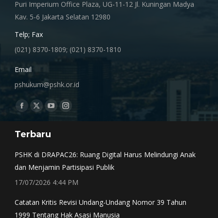
Puri Imperium Office Plaza, UG-11-12 Jl. Kuningan Madya
Kav. 5-6 Jakarta Selatan 12980
Telp; Fax
(021) 8370-1809; (021) 8370-1810
Email
pshukum@pshk.or.id
Find us on:
Facebook
X
YouTube
Instagram
page
page
page
page
Terbaru
opens
opens
opens
opens
in
in
in
in
PSHK di DRAPAC26: Ruang Digital Harus Melindungi Anak
new
new
new
new
dan Menjamin Partisipasi Publik
window
window
window
window
17/07/2026 4:44 PM
Catatan Kritis Revisi Undang-Undang Nomor 39 Tahun
1999 Tentang Hak Asasi Manusia