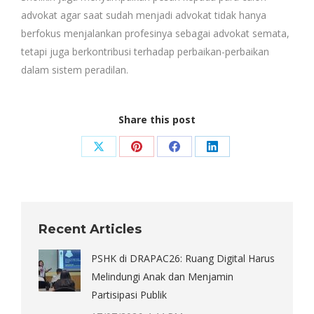
advokat agar saat sudah menjadi advokat tidak hanya
berfokus menjalankan profesinya sebagai advokat semata,
tetapi juga berkontribusi terhadap perbaikan-perbaikan
dalam sistem peradilan.
Share this post
Share
Share
Share
Share
on
on
on
on
X
Pinterest
Facebook
LinkedIn
Recent Articles
PSHK di DRAPAC26: Ruang Digital Harus
Melindungi Anak dan Menjamin
Partisipasi Publik