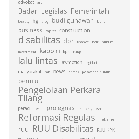
advokat
art
Badan Legislasi Pemerintah
budi gunawan
bg
beauty
blog
build
business
construction
capres
disabilitas
dpr
finance
hair
hukum
kapolri
kpk
investment
kuhp
lalu lintas
lawmotion
legislasi
news
masyarakat
mk
ormas
pelayanan publik
pemilu
Pengelolaan Perkara
Tilang
prolegnas
peradi
perda
property
pshk
Reformasi Regulasi
reklame
RUU Disabilitas
ruu
RUU KPK
world