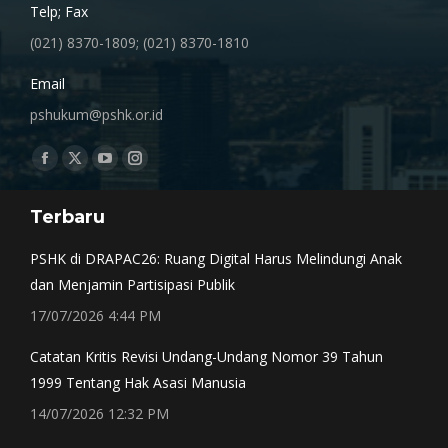
Telp; Fax
(021) 8370-1809; (021) 8370-1810
Email
pshukum@pshk.or.id
Find us on:
Facebook
X
YouTube
Instagram
page
page
page
page
Terbaru
opens
opens
opens
opens
in
in
in
in
PSHK di DRAPAC26: Ruang Digital Harus Melindungi Anak
new
new
new
new
dan Menjamin Partisipasi Publik
window
window
window
window
17/07/2026 4:44 PM
Catatan Kritis Revisi Undang-Undang Nomor 39 Tahun
1999 Tentang Hak Asasi Manusia
14/07/2026 12:32 PM