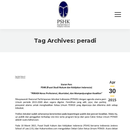
Tag Archives:
peradi
You are here:
Apr
30
2015