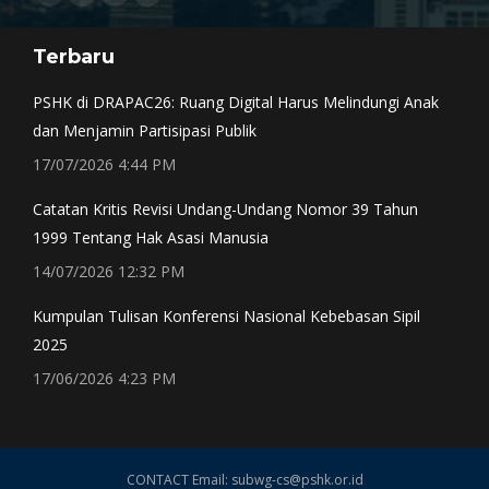
Facebook
X
YouTube
Instagram
page
page
page
page
Terbaru
opens
opens
opens
opens
in
in
in
in
PSHK di DRAPAC26: Ruang Digital Harus Melindungi Anak
new
new
new
new
dan Menjamin Partisipasi Publik
window
window
window
window
17/07/2026 4:44 PM
Catatan Kritis Revisi Undang-Undang Nomor 39 Tahun
1999 Tentang Hak Asasi Manusia
14/07/2026 12:32 PM
Kumpulan Tulisan Konferensi Nasional Kebebasan Sipil
2025
17/06/2026 4:23 PM
CONTACT Email: subwg-cs@pshk.or.id