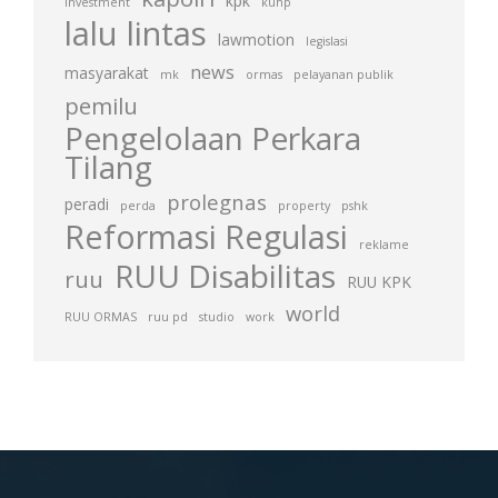
kpk
investment
kuhp
lalu lintas
lawmotion
legislasi
news
masyarakat
mk
ormas
pelayanan publik
pemilu
Pengelolaan Perkara
Tilang
prolegnas
peradi
perda
property
pshk
Reformasi Regulasi
reklame
RUU Disabilitas
ruu
RUU KPK
world
RUU ORMAS
ruu pd
studio
work