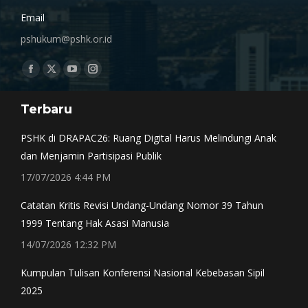
Email
pshukum@pshk.or.id
Find us on:
Facebook
X
YouTube
Instagram
page
page
page
page
Terbaru
opens
opens
opens
opens
in
in
in
in
PSHK di DRAPAC26: Ruang Digital Harus Melindungi Anak
new
new
new
new
dan Menjamin Partisipasi Publik
window
window
window
window
17/07/2026 4:44 PM
Catatan Kritis Revisi Undang-Undang Nomor 39 Tahun
1999 Tentang Hak Asasi Manusia
14/07/2026 12:32 PM
Kumpulan Tulisan Konferensi Nasional Kebebasan Sipil
2025