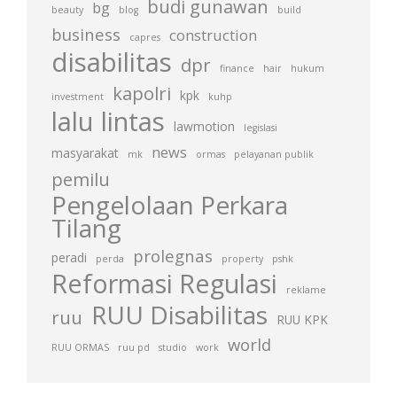
budi gunawan
bg
beauty
blog
build
business
construction
capres
disabilitas
dpr
finance
hair
hukum
kapolri
kpk
investment
kuhp
lalu lintas
lawmotion
legislasi
news
masyarakat
mk
ormas
pelayanan publik
pemilu
Pengelolaan Perkara
Tilang
prolegnas
peradi
perda
property
pshk
Reformasi Regulasi
reklame
RUU Disabilitas
ruu
RUU KPK
world
RUU ORMAS
ruu pd
studio
work