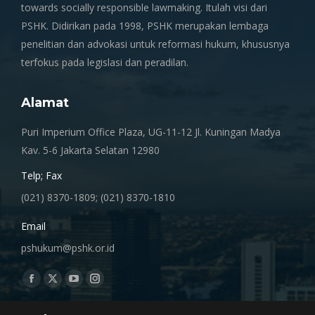
towards socially responsible lawmaking. Itulah visi dari
PSHK. Didirikan pada 1998, PSHK merupakan lembaga
penelitian dan advokasi untuk reformasi hukum, khususnya
terfokus pada legislasi dan peradilan.
Alamat
Puri Imperium Office Plaza, UG-11-12 Jl. Kuningan Madya
Kav. 5-6 Jakarta Selatan 12980
Telp; Fax
(021) 8370-1809; (021) 8370-1810
Email
pshukum@pshk.or.id
Find us on:
Facebook
X
YouTube
Instagram
page
page
page
page