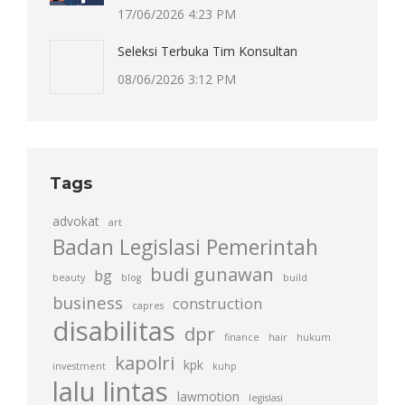
17/06/2026 4:23 PM
Seleksi Terbuka Tim Konsultan
08/06/2026 3:12 PM
Tags
advokat
art
Badan Legislasi Pemerintah
budi gunawan
bg
beauty
blog
build
business
construction
capres
disabilitas
dpr
finance
hair
hukum
kapolri
kpk
investment
kuhp
lalu lintas
lawmotion
legislasi