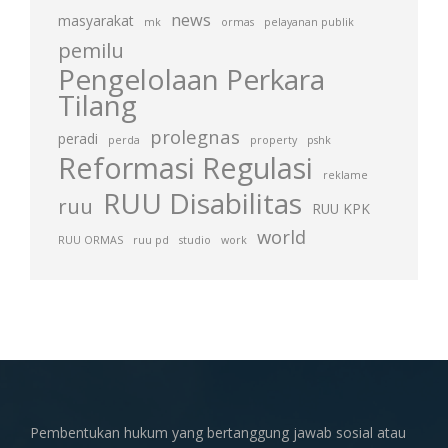
news
masyarakat
mk
ormas
pelayanan publik
pemilu
Pengelolaan Perkara
Tilang
prolegnas
peradi
perda
property
pshk
Reformasi Regulasi
reklame
RUU Disabilitas
ruu
RUU KPK
world
RUU ORMAS
ruu pd
studio
work
Pembentukan hukum yang bertanggung jawab sosial atau