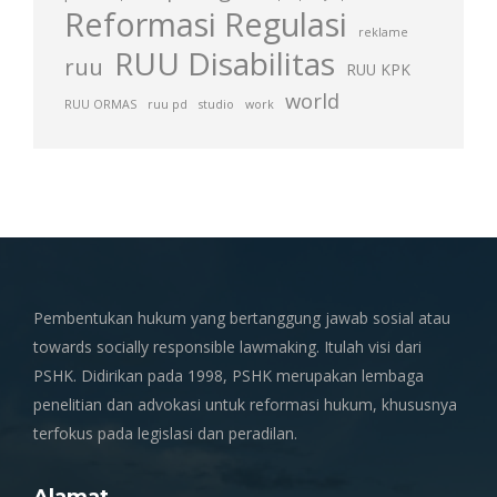
Reformasi Regulasi
reklame
RUU Disabilitas
ruu
RUU KPK
world
RUU ORMAS
ruu pd
studio
work
Pembentukan hukum yang bertanggung jawab sosial atau
towards socially responsible lawmaking. Itulah visi dari
PSHK. Didirikan pada 1998, PSHK merupakan lembaga
penelitian dan advokasi untuk reformasi hukum, khususnya
terfokus pada legislasi dan peradilan.