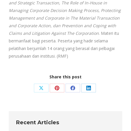
and Strategic Transaction, The Role of In-House in
Managing Corporate Decision Making Process, Protecting
Management and Corporate in The Material Transaction
and Corporate Action, dan Prevention and Coping with
Claims and Litigation Against The Corporation
. Materi itu
bermanfaat bagi peserta. Peserta yang hadir selama
pelatihan berjumlah 14 orang yang berasal dari pelbagai
perusahaan dan institusi. (RMF)
Share this post
Share
Share
Share
Share
on
on
on
on
X
Pinterest
Facebook
LinkedIn
Recent Articles