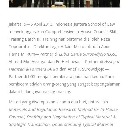
Jakarta, 5—6 April 2013. Indonesia Jentera School of Law
menyelenggarakan Comprehensive In-House Counsel Skills
Training Batch III. Training hari pertama diisi oleh Reza
Topobroto—Direktur Legal Affairs Microsoft dan Abdul
Harris M. Rum—Partner di
Lubis Ganie Surowidjojo (LGS)
.
Ahmad Fikri Assegaf dan Eri Hertiawan—Partner di
Assegaf
Hamzah & Partners (AHP),
dan Arief T. Surowidjojo—
Partner di LGS menjadi pembicara pada hari kedua. Para
pembicara adalah orang-orang yang sangat berpengalaman
dalam bidangnya masing-masing.
Materi yang disampaikan selama dua hari, antara lain
Materials and Regulation Research Method for In-House
Counsel, Drafting and Negotiation of Typical Material &
Strategic Transaction, Understanding Typical Material