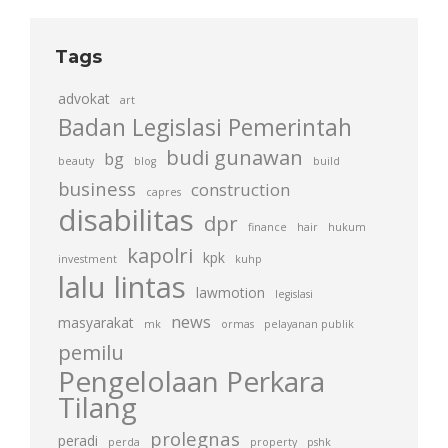
Tags
advokat
art
Badan Legislasi Pemerintah
budi gunawan
bg
beauty
blog
build
business
construction
capres
disabilitas
dpr
finance
hair
hukum
kapolri
kpk
investment
kuhp
lalu lintas
lawmotion
legislasi
news
masyarakat
mk
ormas
pelayanan publik
pemilu
Pengelolaan Perkara
Tilang
prolegnas
peradi
perda
property
pshk