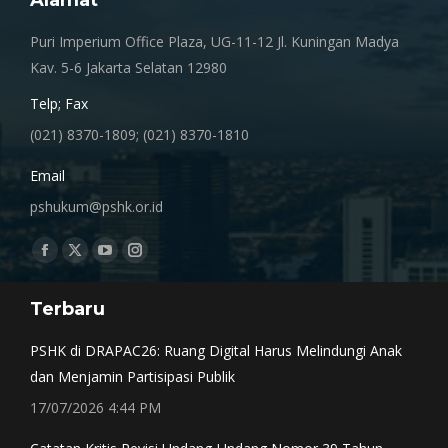
Alamat
Puri Imperium Office Plaza, UG-11-12 Jl. Kuningan Madya
Kav. 5-6 Jakarta Selatan 12980
Telp; Fax
(021) 8370-1809; (021) 8370-1810
Email
pshukum@pshk.or.id
Find us on:
Facebook
X
YouTube
Instagram
page
page
page
page
Terbaru
opens
opens
opens
opens
in
in
in
in
PSHK di DRAPAC26: Ruang Digital Harus Melindungi Anak
new
new
new
new
dan Menjamin Partisipasi Publik
window
window
window
window
17/07/2026 4:44 PM