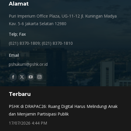
Alamat
Puri Imperium Office Plaza, UG-11-12 Jl. Kuningan Madya
Kav. 5-6 Jakarta Selatan 12980
Telp; Fax
(021) 8370-1809; (021) 8370-1810
Email
pshukum@pshk.or.id
Find us on:
Facebook
X
YouTube
Instagram
page
page
page
page
Terbaru
opens
opens
opens
opens
in
in
in
in
PSHK di DRAPAC26: Ruang Digital Harus Melindungi Anak
new
new
new
new
dan Menjamin Partisipasi Publik
window
window
window
window
17/07/2026 4:44 PM