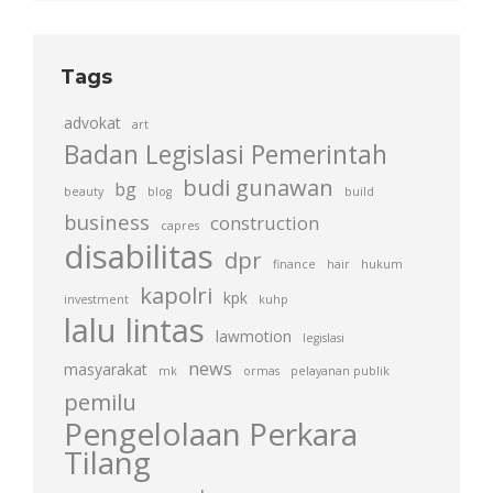
Tags
advokat
art
Badan Legislasi Pemerintah
budi gunawan
bg
beauty
blog
build
business
construction
capres
disabilitas
dpr
finance
hair
hukum
kapolri
kpk
investment
kuhp
lalu lintas
lawmotion
legislasi
news
masyarakat
mk
ormas
pelayanan publik
pemilu
Pengelolaan Perkara
Tilang