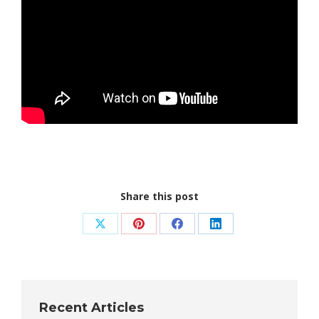
Share this post
Share
Share
Share
Share
on
on
on
on
X
Pinterest
Facebook
LinkedIn
Recent Articles