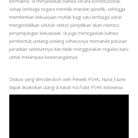
bermakna. Ia menjelaskan bahwa secara konstitusional,
setiap lembaga negara memiliki mandat spesifik, sehingga
memberikan kekuasaan mutlak bagi satu lembaga untuk
mengendalikan seluruh sektor penyidikan akan memicu
penyimpangan kekuasaan. Ia juga menegaskan bahwa
pembentuk undang-undang seharusnya mematuhi putusan
peradilan sebelumnya dan tidak menggunakan regulasi baru
untuk melampaui kewenangannya.
Diskusi yang dimoderatori oleh Peneliti PSHK, Nurul Fazrie
dapat disaksikan ulang di kanal YouTube PSHK Indonesia.