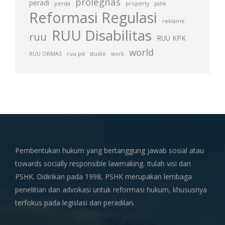
prolegnas
peradi
perda
property
pshk
Reformasi Regulasi
reklame
RUU Disabilitas
ruu
RUU KPK
world
RUU ORMAS
ruu pd
studio
work
Pembentukan hukum yang bertanggung jawab sosial atau
towards socially responsible lawmaking. Itulah visi dari
PSHK. Didirikan pada 1998, PSHK merupakan lembaga
penelitian dan advokasi untuk reformasi hukum, khususnya
terfokus pada legislasi dan peradilan.