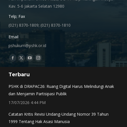
Kav. 5-6 Jakarta Selatan 12980
Telp; Fax
(021) 8370-1809; (021) 8370-1810
Email
pshukum@pshk.or.id
Find us on:
Facebook
X
YouTube
Instagram
page
page
page
page
Terbaru
opens
opens
opens
opens
in
in
in
in
PSHK di DRAPAC26: Ruang Digital Harus Melindungi Anak
new
new
new
new
dan Menjamin Partisipasi Publik
window
window
window
window
17/07/2026 4:44 PM
Catatan Kritis Revisi Undang-Undang Nomor 39 Tahun
1999 Tentang Hak Asasi Manusia