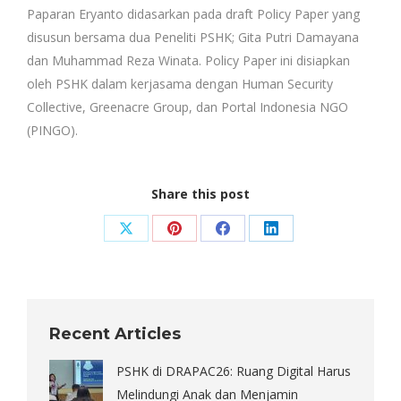
Paparan Eryanto didasarkan pada draft Policy Paper yang
disusun bersama dua Peneliti PSHK; Gita Putri Damayana
dan Muhammad Reza Winata. Policy Paper ini disiapkan
oleh PSHK dalam kerjasama dengan Human Security
Collective, Greenacre Group, dan Portal Indonesia NGO
(PINGO).
Share this post
Share
Share
Share
Share
on
on
on
on
X
Pinterest
Facebook
LinkedIn
Recent Articles
PSHK di DRAPAC26: Ruang Digital Harus
Melindungi Anak dan Menjamin