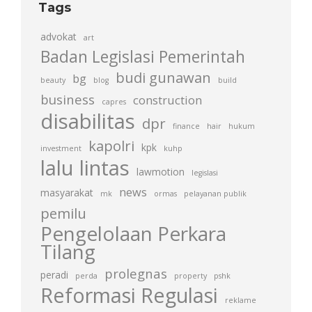
Tags
advokat
art
Badan Legislasi Pemerintah
budi gunawan
bg
beauty
blog
build
business
construction
capres
disabilitas
dpr
finance
hair
hukum
kapolri
kpk
investment
kuhp
lalu lintas
lawmotion
legislasi
news
masyarakat
mk
ormas
pelayanan publik
pemilu
Pengelolaan Perkara
Tilang
prolegnas
peradi
perda
property
pshk
Reformasi Regulasi
reklame