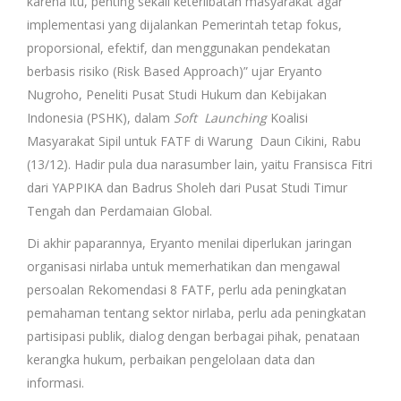
karena itu, penting sekali keterlibatan masyarakat agar
implementasi yang dijalankan Pemerintah tetap fokus,
proporsional, efektif, dan menggunakan pendekatan
berbasis risiko (Risk Based Approach)” ujar Eryanto
Nugroho, Peneliti Pusat Studi Hukum dan Kebijakan
Indonesia (PSHK), dalam
Soft Launching
Koalisi
Masyarakat Sipil untuk FATF di Warung Daun Cikini, Rabu
(13/12). Hadir pula dua narasumber lain, yaitu Fransisca Fitri
dari YAPPIKA dan Badrus Sholeh dari Pusat Studi Timur
Tengah dan Perdamaian Global.
Di akhir paparannya, Eryanto menilai diperlukan jaringan
organisasi nirlaba untuk memerhatikan dan mengawal
persoalan Rekomendasi 8 FATF, perlu ada peningkatan
pemahaman tentang sektor nirlaba, perlu ada peningkatan
partisipasi publik, dialog dengan berbagai pihak, penataan
kerangka hukum, perbaikan pengelolaan data dan
informasi.