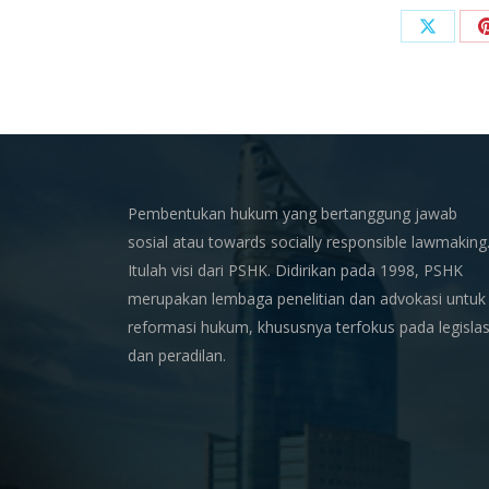
Share
on
X
Pembentukan hukum yang bertanggung jawab
sosial atau towards socially responsible lawmaking
Itulah visi dari PSHK. Didirikan pada 1998, PSHK
merupakan lembaga penelitian dan advokasi untuk
reformasi hukum, khususnya terfokus pada legislas
dan peradilan.