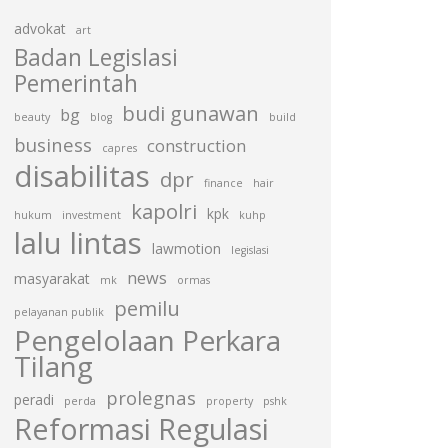
advokat
art
Badan Legislasi
Pemerintah
budi gunawan
bg
beauty
blog
build
business
construction
capres
disabilitas
dpr
finance
hair
kapolri
kpk
hukum
investment
kuhp
lalu lintas
lawmotion
legislasi
news
masyarakat
mk
ormas
pemilu
pelayanan publik
Pengelolaan Perkara
Tilang
prolegnas
peradi
perda
property
pshk
Reformasi Regulasi