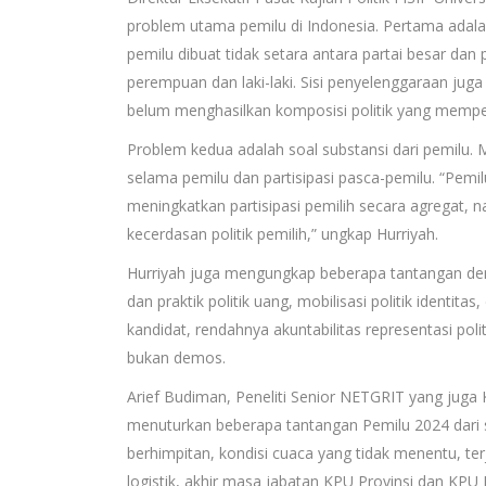
problem utama pemilu di Indonesia. Pertama adalah
pemilu dibuat tidak setara antara partai besar dan pa
perempuan dan laki-laki. Sisi penyelenggaraan juga
belum menghasilkan komposisi politik yang memperk
Problem kedua adalah soal substansi dari pemilu. Me
selama pemilu dan partisipasi pasca-pemilu. “Pemilu
meningkatkan partisipasi pemilih secara agregat, 
kecerdasan politik pemilih,” ungkap Hurriyah.
Hurriyah juga mengungkap beberapa tantangan demok
dan praktik politik uang, mobilisasi politik identita
kandidat, rendahnya akuntabilitas representasi pol
bukan demos.
Arief Budiman, Peneliti Senior NETGRIT yang jug
menuturkan beberapa tantangan Pemilu 2024 dari s
berhimpitan, kondisi cuaca yang tidak menentu, ter
logistik, akhir masa jabatan KPU Provinsi dan KP