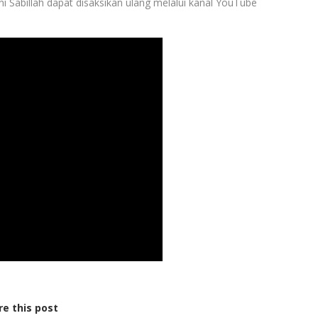
ni Sabillah dapat disaksikan ulang melalui kanal YouTube
re this post