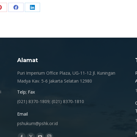
Share
Share
Share
on
on
on
Pinterest
Facebook
LinkedIn
Alamat
.
Puri Imperium Office Plaza, UG-11-12 Jl. Kuningan
Madya Kav. 5-6 Jakarta Selatan 12980
i
Telp; Fax
(021) 8370-1809; (021) 8370-1810
Email
pshukum@pshk.or.id
Find us on: