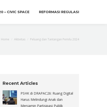
20 – CIVIC SPACE
REFORMASI REGULASI
You are here:
Home
Aktivitas
Peluang dan Tantangan Pemilu 2024
Recent Articles
PSHK di DRAPAC26: Ruang Digital
Harus Melindungi Anak dan
Menjamin Partisipasi Publik