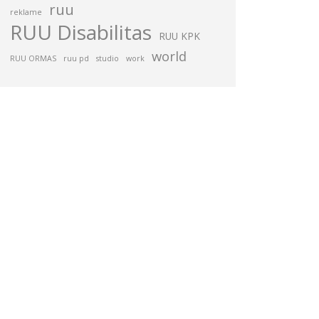
ruu
reklame
RUU Disabilitas
RUU KPK
world
RUU ORMAS
ruu pd
studio
work