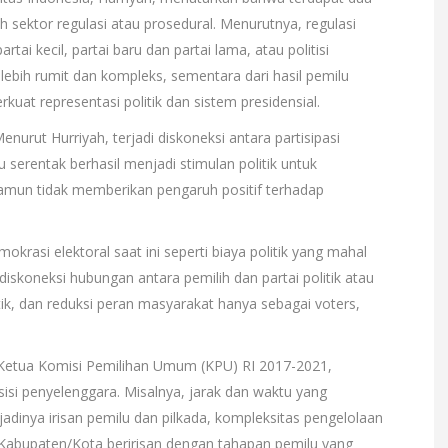
 sektor regulasi atau prosedural. Menurutnya, regulasi
rtai kecil, partai baru dan partai lama, atau politisi
 lebih rumit dan kompleks, sementara dari hasil pemilu
uat representasi politik dan sistem presidensial.
nurut Hurriyah, terjadi diskoneksi antara partisipasi
 serentak berhasil menjadi stimulan politik untuk
namun tidak memberikan pengaruh positif terhadap
rasi elektoral saat ini seperti biaya politik yang mahal
s, diskoneksi hubungan antara pemilih dan partai politik atau
itik, dan reduksi peran masyarakat hanya sebagai voters,
a Ketua Komisi Pemilihan Umum (KPU) RI 2017-2021,
isi penyelenggara. Misalnya, jarak dan waktu yang
jadinya irisan pemilu dan pilkada, kompleksitas pengelolaan
U Kabupaten/Kota beririsan dengan tahapan pemilu yang