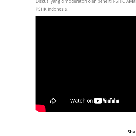
Diskusi yang dimoderatori oleh peneliti PSHK, Alvia
PSHK Indonesia.
Sha