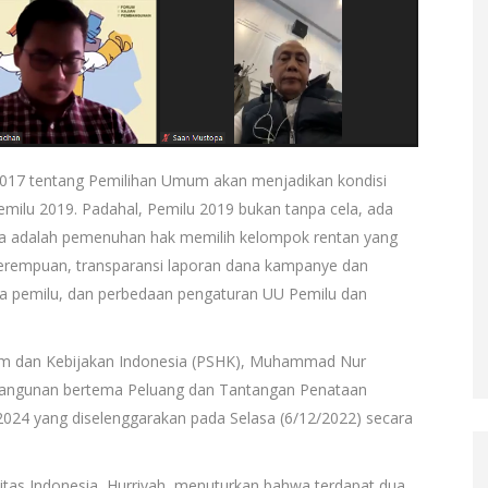
017 tentang Pemilihan Umum akan menjadikan kondisi
milu 2019. Padahal, Pemilu 2019 bukan tanpa cela, ada
nya adalah pemenuhan hak memilih kelompok rentan yang
 perempuan, transparansi laporan dana kampanye dan
a pemilu, dan perbedaan pengaturan UU Pemilu dan
ukum dan Kebijakan Indonesia (PSHK), Muhammad Nur
bangunan bertema Peluang dan Tantangan Penataan
024 yang diselenggarakan pada Selasa (6/12/2022) secara
ersitas Indonesia, Hurriyah, menuturkan bahwa terdapat dua