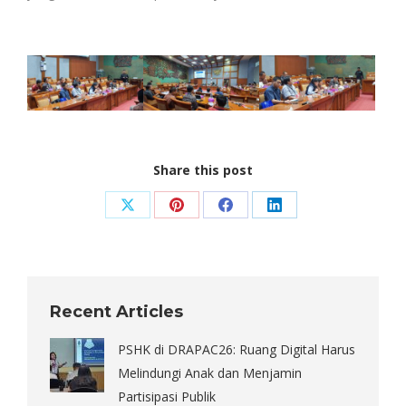
Share this post
Share
Share
Share
Share
on
on
on
on
X
Pinterest
Facebook
LinkedIn
Recent Articles
PSHK di DRAPAC26: Ruang Digital Harus
Melindungi Anak dan Menjamin
Partisipasi Publik