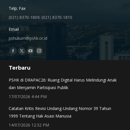
Telp; Fax
(021) 8370-1809; (021) 8370-1810
Email
pshukum@pshk.or.id
Find us on:
Facebook
X
YouTube
Instagram
page
page
page
page
Terbaru
opens
opens
opens
opens
in
in
in
in
PSHK di DRAPAC26: Ruang Digital Harus Melindungi Anak
new
new
new
new
dan Menjamin Partisipasi Publik
window
window
window
window
17/07/2026 4:44 PM
Catatan Kritis Revisi Undang-Undang Nomor 39 Tahun
1999 Tentang Hak Asasi Manusia
14/07/2026 12:32 PM