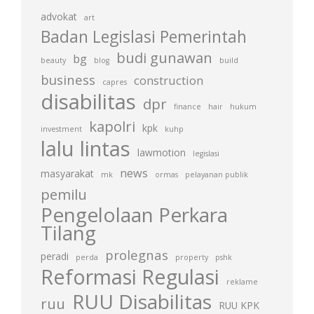
advokat
art
Badan Legislasi Pemerintah
budi gunawan
bg
beauty
blog
build
business
construction
capres
disabilitas
dpr
finance
hair
hukum
kapolri
kpk
investment
kuhp
lalu lintas
lawmotion
legislasi
news
masyarakat
mk
ormas
pelayanan publik
pemilu
Pengelolaan Perkara
Tilang
prolegnas
peradi
perda
property
pshk
Reformasi Regulasi
reklame
RUU Disabilitas
ruu
RUU KPK