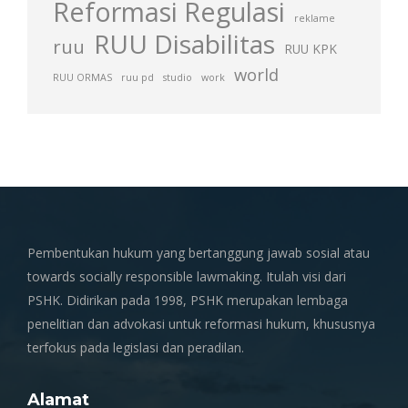
Reformasi Regulasi
reklame
RUU Disabilitas
ruu
RUU KPK
world
RUU ORMAS
ruu pd
studio
work
Pembentukan hukum yang bertanggung jawab sosial atau
towards socially responsible lawmaking. Itulah visi dari
PSHK. Didirikan pada 1998, PSHK merupakan lembaga
penelitian dan advokasi untuk reformasi hukum, khususnya
terfokus pada legislasi dan peradilan.
Alamat