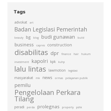
Tags
advokat
art
Badan Legislasi Pemerintah
budi gunawan
bg
beauty
blog
build
business
construction
capres
disabilitas
dpr
finance
hair
hukum
kapolri
kpk
investment
kuhp
lalu lintas
lawmotion
legislasi
news
masyarakat
mk
ormas
pelayanan publik
pemilu
Pengelolaan Perkara
Tilang
prolegnas
peradi
perda
property
pshk