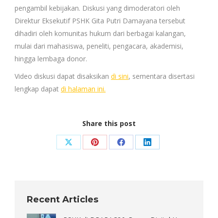
pengambil kebijakan. Diskusi yang dimoderatori oleh
Direktur Eksekutif PSHK Gita Putri Damayana tersebut
dihadiri oleh komunitas hukum dari berbagai kalangan,
mulai dari mahasiswa, peneliti, pengacara, akademisi,
hingga lembaga donor.
Video diskusi dapat disaksikan
di sini
, sementara disertasi
lengkap dapat
di halaman ini.
Share this post
Share
Share
Share
Share
on
on
on
on
X
Pinterest
Facebook
LinkedIn
Recent Articles