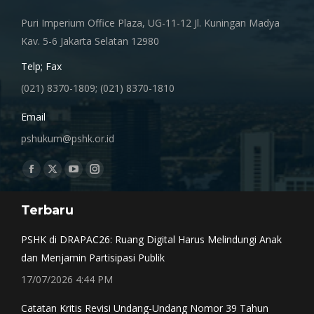
Puri Imperium Office Plaza, UG-11-12 Jl. Kuningan Madya
Kav. 5-6 Jakarta Selatan 12980
Telp; Fax
(021) 8370-1809; (021) 8370-1810
Email
pshukum@pshk.or.id
Find us on:
Facebook
X
YouTube
Instagram
page
page
page
page
Terbaru
opens
opens
opens
opens
in
in
in
in
PSHK di DRAPAC26: Ruang Digital Harus Melindungi Anak
new
new
new
new
dan Menjamin Partisipasi Publik
window
window
window
window
17/07/2026 4:44 PM
Catatan Kritis Revisi Undang-Undang Nomor 39 Tahun