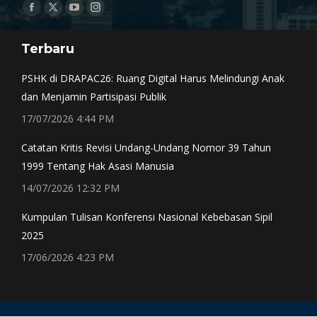
Find us on:
Facebook
X
YouTube
Instagram
page
page
page
page
Terbaru
opens
opens
opens
opens
in
in
in
in
PSHK di DRAPAC26: Ruang Digital Harus Melindungi Anak
new
new
new
new
dan Menjamin Partisipasi Publik
window
window
window
window
17/07/2026 4:44 PM
Catatan Kritis Revisi Undang-Undang Nomor 39 Tahun
1999 Tentang Hak Asasi Manusia
14/07/2026 12:32 PM
Kumpulan Tulisan Konferensi Nasional Kebebasan Sipil
2025
17/06/2026 4:23 PM