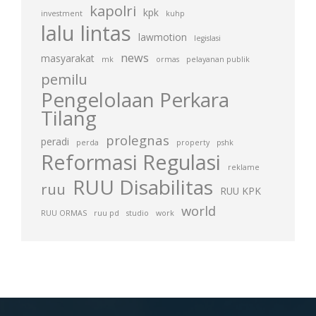
kapolri
kpk
investment
kuhp
lalu lintas
lawmotion
legislasi
news
masyarakat
mk
ormas
pelayanan publik
pemilu
Pengelolaan Perkara
Tilang
prolegnas
peradi
perda
property
pshk
Reformasi Regulasi
reklame
RUU Disabilitas
ruu
RUU KPK
world
RUU ORMAS
ruu pd
studio
work