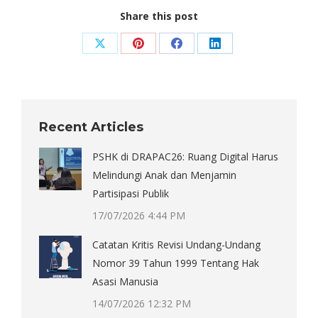
Share this post
Share
Share
Share
Share
on
on
on
on
X
Pinterest
Facebook
LinkedIn
Recent Articles
PSHK di DRAPAC26: Ruang Digital Harus
Melindungi Anak dan Menjamin
Partisipasi Publik
17/07/2026 4:44 PM
Catatan Kritis Revisi Undang-Undang
Nomor 39 Tahun 1999 Tentang Hak
Asasi Manusia
14/07/2026 12:32 PM