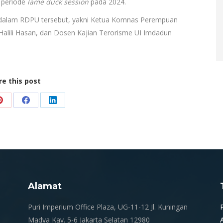
 periode
lame duck session
pada 2024.
n dalam RDPU tersebut, yakni Ketua Komnas Perempuan
te Halili Hasan, dan Dosen Kajian Terorisme UI Imdadun
re this post
Share
Share
Share
on
on
on
Pinterest
Facebook
LinkedIn
Alamat
.
Puri Imperium Office Plaza, UG-11-12 Jl. Kuningan
Madya Kav. 5-6 Jakarta Selatan 12980