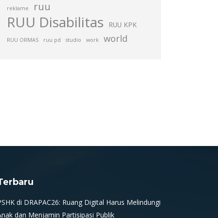
ruu
reklame
RUU Disabilitas
RUU KPK
world
RUU ORMAS
ruu pd
studio
work
Terbaru
PSHK di DRAPAC26: Ruang Digital Harus Melindungi
Anak dan Menjamin Partisipasi Publik