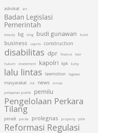
advokat
art
Badan Legislasi
Pemerintah
budi gunawan
bg
beauty
blog
build
business
construction
capres
disabilitas
dpr
finance
hair
kapolri
kpk
hukum
investment
kuhp
lalu lintas
lawmotion
legislasi
news
masyarakat
mk
ormas
pemilu
pelayanan publik
Pengelolaan Perkara
Tilang
prolegnas
peradi
perda
property
pshk
Reformasi Regulasi