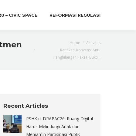
20 – CIVIC SPACE
REFORMASI REGULASI
You are here:
itmen
Home
Aktivitas
Ratifikasi Konvensi Anti-
Penghilangan Paksa: Bukti…
Recent Articles
PSHK di DRAPAC26: Ruang Digital
Harus Melindungi Anak dan
Menjamin Partisipasi Publik