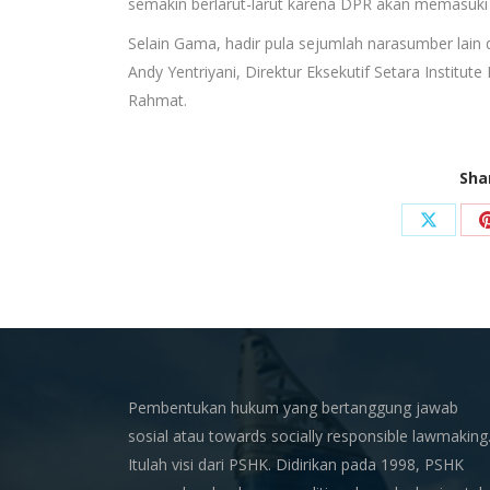
semakin berlarut-larut karena DPR akan memasuki
Selain Gama, hadir pula sejumlah narasumber lai
Andy Yentriyani, Direktur Eksekutif Setara Institu
Rahmat.
Sha
Share
on
X
Pembentukan hukum yang bertanggung jawab
sosial atau towards socially responsible lawmaking
Itulah visi dari PSHK. Didirikan pada 1998, PSHK