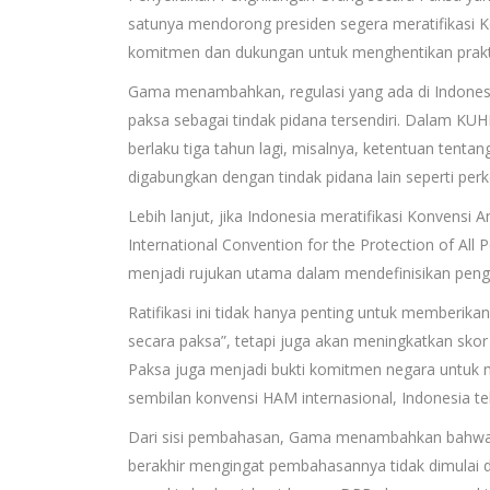
satunya mendorong presiden segera meratifikasi K
komitmen dan dukungan untuk menghentikan prakti
Gama menambahkan, regulasi yang ada di Indonesi
paksa sebagai tindak pidana tersendiri. Dalam K
berlaku tiga tahun lagi, misalnya, ketentuan tenta
digabungkan dengan tindak pidana lain seperti per
Lebih lanjut, jika Indonesia meratifikasi Konvens
International Convention for the Protection of Al
menjadi rujukan utama dalam mendefinisikan peng
Ratifikasi ini tidak hanya penting untuk memberika
secara paksa”, tetapi juga akan meningkatkan skor
Paksa juga menjadi bukti komitmen negara untuk 
sembilan konvensi HAM internasional, Indonesia tel
Dari sisi pembahasan, Gama menambahkan bahwa rat
berakhir mengingat pembahasannya tidak dimulai da