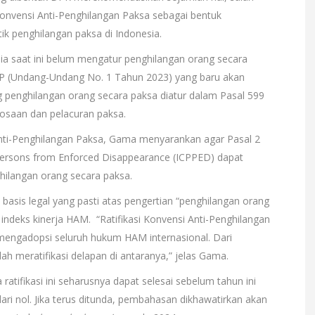
onvensi Anti-Penghilangan Paksa sebagai bentuk
k penghilangan paksa di Indonesia.
a saat ini belum mengatur penghilangan orang secara
UHP (Undang-Undang No. 1 Tahun 2023) yang baru akan
ng penghilangan orang secara paksa diatur dalam Pasal 599
kosaan dan pelacuran paksa.
i Anti-Penghilangan Paksa, Gama menyarankan agar Pasal 2
l Persons from Enforced Disappearance (ICPPED) dapat
hilangan orang secara paksa.
n basis legal yang pasti atas pengertian “penghilangan orang
 indeks kinerja HAM. “Ratifikasi Konvensi Anti-Penghilangan
mengadopsi seluruh hukum HAM internasional. Dari
ah meratifikasi delapan di antaranya,” jelas Gama.
ifikasi ini seharusnya dapat selesai sebelum tahun ini
ri nol. Jika terus ditunda, pembahasan dikhawatirkan akan