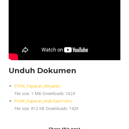
Unduh Dokumen
PSHK_Paparan_Wiryanto
File size:
1 MB
Downloads:
1624
PSHK_Paparan_Andi Kasri Unru
File size:
812 KB
Downloads:
1429
Share this post