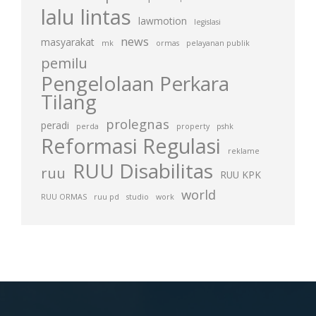
lalu lintas
lawmotion
legislasi
news
masyarakat
mk
ormas
pelayanan publik
pemilu
Pengelolaan Perkara
Tilang
prolegnas
peradi
perda
property
pshk
Reformasi Regulasi
reklame
RUU Disabilitas
ruu
RUU KPK
world
RUU ORMAS
ruu pd
studio
work