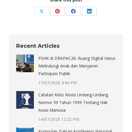
Share
Share
Share
Share
on
on
on
on
X
Pinterest
Facebook
LinkedIn
Recent Articles
PSHK di DRAPAC26: Ruang Digital Harus
Melindungi Anak dan Menjamin
Partisipasi Publik
17/07/2026 4:44 PM
Catatan Kritis Revisi Undang-Undang
Nomor 39 Tahun 1999 Tentang Hak
Asasi Manusia
14/07/2026 12:32 PM
Kumpulan Tulisan Konferensi Nasional