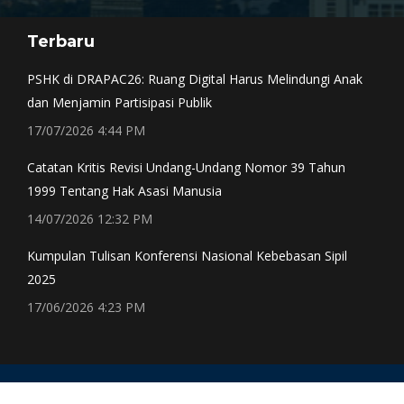
page
page
page
page
Terbaru
opens
opens
opens
opens
in
in
in
in
PSHK di DRAPAC26: Ruang Digital Harus Melindungi Anak
new
new
new
new
dan Menjamin Partisipasi Publik
window
window
window
window
17/07/2026 4:44 PM
Catatan Kritis Revisi Undang-Undang Nomor 39 Tahun
1999 Tentang Hak Asasi Manusia
14/07/2026 12:32 PM
Kumpulan Tulisan Konferensi Nasional Kebebasan Sipil
2025
17/06/2026 4:23 PM
CONTACT Email: subwg-cs@pshk.or.id