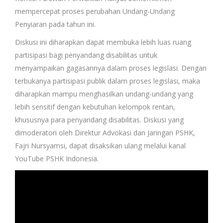
mempercepat proses perubahan Undang-Undang
Penyiaran pada tahun ini.
Diskusi ini diharapkan dapat membuka lebih luas ruang
partisipasi bagi penyandang disabilitas untuk
menyampaikan gagasannya dalam proses legislasi. Dengan
terbukanya partisipasi publik dalam proses legislasi, maka
diharapkan mampu menghasilkan undang-undang yang
lebih sensitif dengan kebutuhan kelompok rentan,
khususnya para penyandang disabilitas. Diskusi yang
dimoderatori oleh Direktur Advokasi dan Jaringan PSHK,
Fajri Nursyamsi, dapat disaksikan ulang melalui kanal
YouTube PSHK Indonesia.