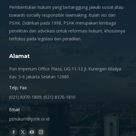
Pembentukan hukum yang bertanggung jawab sosial atau
towards socially responsible lawmaking. Itulah visi dari
PSHK. Didirikan pada 1998, PSHK merupakan lembaga
penelitian dan advokasi untuk reformasi hukum, khususnya
terfokus pada legislasi dan peradilan.
Alamat
Puri Imperium Office Plaza, UG-11-12 Jl. Kuningan Madya
Kav. 5-6 Jakarta Selatan 12980
Telp; Fax
(021) 8370-1809; (021) 8370-1810
Email
pshukum@pshk.or.id
Find us on:
Facebook
X
YouTube
Instagram