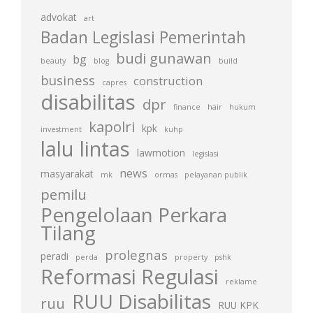
advokat
art
Badan Legislasi Pemerintah
budi gunawan
bg
beauty
blog
build
business
construction
capres
disabilitas
dpr
finance
hair
hukum
kapolri
kpk
investment
kuhp
lalu lintas
lawmotion
legislasi
news
masyarakat
mk
ormas
pelayanan publik
pemilu
Pengelolaan Perkara
Tilang
prolegnas
peradi
perda
property
pshk
Reformasi Regulasi
reklame
RUU Disabilitas
ruu
RUU KPK