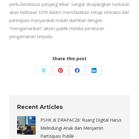
perlu berdiskusi panjang lebar. Sangat disayangkan tuntutan
akan kelihaian DPR dalam memfasilitasi setiap interaksi dan
partisipasi masyarakat malah diartikan dengan
“mengamankan” akses publik melalui peraturan
pengamanan terpadu.
Share this post
Share
Share
Share
Share
on
on
on
on
X
Pinterest
Facebook
LinkedIn
Recent Articles
PSHK di DRAPAC26: Ruang Digital Harus
Melindungi Anak dan Menjamin
Partisipasi Publik