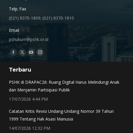
Telp; Fax
(021) 8370-1809; (021) 8370-1810
Email
pshukum@pshk.or.id
Find us on:
Facebook
X
YouTube
Instagram
page
page
page
page
Terbaru
opens
opens
opens
opens
in
in
in
in
PSHK di DRAPAC26: Ruang Digital Harus Melindungi Anak
new
new
new
new
dan Menjamin Partisipasi Publik
window
window
window
window
17/07/2026 4:44 PM
Catatan Kritis Revisi Undang-Undang Nomor 39 Tahun
1999 Tentang Hak Asasi Manusia
14/07/2026 12:32 PM