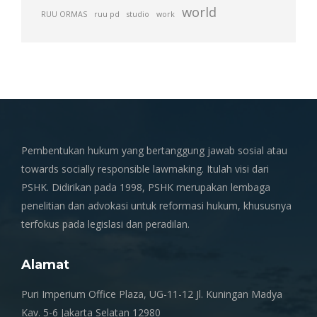
world
RUU ORMAS
ruu pd
studio
work
Pembentukan hukum yang bertanggung jawab sosial atau
towards socially responsible lawmaking. Itulah visi dari
PSHK. Didirikan pada 1998, PSHK merupakan lembaga
penelitian dan advokasi untuk reformasi hukum, khususnya
terfokus pada legislasi dan peradilan.
Alamat
Puri Imperium Office Plaza, UG-11-12 Jl. Kuningan Madya
Kav. 5-6 Jakarta Selatan 12980