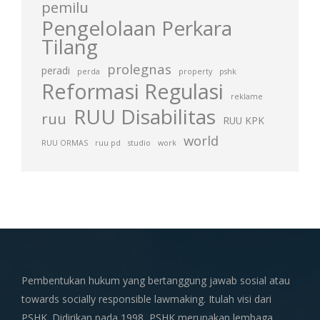
pemilu
Pengelolaan Perkara
Tilang
prolegnas
peradi
perda
property
pshk
Reformasi Regulasi
reklame
RUU Disabilitas
ruu
RUU KPK
world
RUU ORMAS
ruu pd
studio
work
Pembentukan hukum yang bertanggung jawab sosial atau
towards socially responsible lawmaking. Itulah visi dari
PSHK. Didirikan pada 1998, PSHK merupakan lembaga