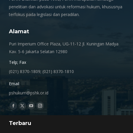
penelitian dan advokasi untuk reformasi hukum, khususnya
terfokus pada legislasi dan peradilan.
Alamat
Puri Imperium Office Plaza, UG-11-12 Jl. Kuningan Madya
Kav. 5-6 Jakarta Selatan 12980
Telp; Fax
(021) 8370-1809; (021) 8370-1810
Email
pshukum@pshk.or.id
Find us on:
Facebook
X
YouTube
Instagram
page
page
page
page
Terbaru
opens
opens
opens
opens
in
in
in
in