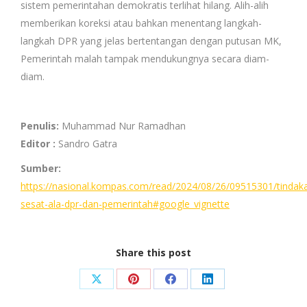
sistem pemerintahan demokratis terlihat hilang. Alih-alih
memberikan koreksi atau bahkan menentang langkah-
langkah DPR yang jelas bertentangan dengan putusan MK,
Pemerintah malah tampak mendukungnya secara diam-
diam.
Penulis:
Muhammad Nur Ramadhan
Editor :
Sandro Gatra
Sumber:
https://nasional.kompas.com/read/2024/08/26/09515301/tindak
sesat-ala-dpr-dan-pemerintah#google_vignette
Share this post
Share
Share
Share
Share