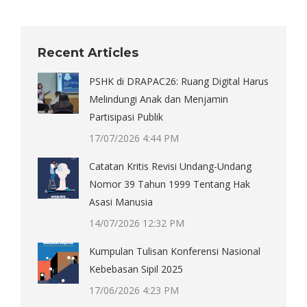
on
on
on
on
X
Pinterest
Facebook
LinkedIn
Recent Articles
PSHK di DRAPAC26: Ruang Digital Harus
Melindungi Anak dan Menjamin
Partisipasi Publik
17/07/2026 4:44 PM
Catatan Kritis Revisi Undang-Undang
Nomor 39 Tahun 1999 Tentang Hak
Asasi Manusia
14/07/2026 12:32 PM
Kumpulan Tulisan Konferensi Nasional
Kebebasan Sipil 2025
17/06/2026 4:23 PM