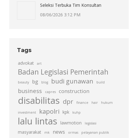
Seleksi Terbuka Tim Konsultan
08/06/2026 3:12 PM
Tags
advokat
art
Badan Legislasi Pemerintah
budi gunawan
bg
beauty
blog
build
business
construction
capres
disabilitas
dpr
finance
hair
hukum
kapolri
kpk
investment
kuhp
lalu lintas
lawmotion
legislasi
news
masyarakat
mk
ormas
pelayanan publik