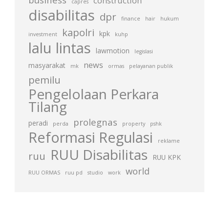
construction
capres
disabilitas
dpr
finance
hair
hukum
kapolri
kpk
investment
kuhp
lalu lintas
lawmotion
legislasi
news
masyarakat
mk
ormas
pelayanan publik
pemilu
Pengelolaan Perkara
Tilang
prolegnas
peradi
perda
property
pshk
Reformasi Regulasi
reklame
RUU Disabilitas
ruu
RUU KPK
world
RUU ORMAS
ruu pd
studio
work