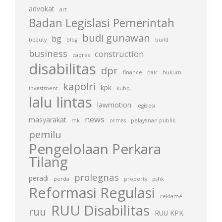
advokat
art
Badan Legislasi Pemerintah
budi gunawan
bg
beauty
blog
build
business
construction
capres
disabilitas
dpr
finance
hair
hukum
kapolri
kpk
investment
kuhp
lalu lintas
lawmotion
legislasi
news
masyarakat
mk
ormas
pelayanan publik
pemilu
Pengelolaan Perkara
Tilang
prolegnas
peradi
perda
property
pshk
Reformasi Regulasi
reklame
RUU Disabilitas
ruu
RUU KPK