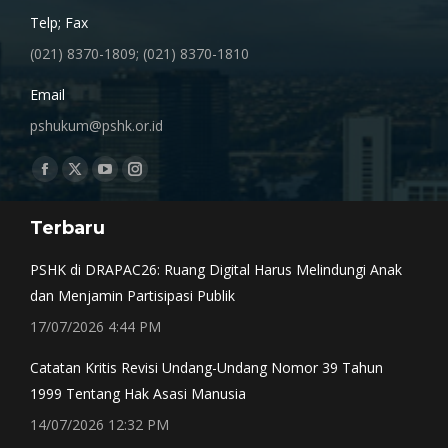
Telp; Fax
(021) 8370-1809; (021) 8370-1810
Email
pshukum@pshk.or.id
Find us on:
Facebook
X
YouTube
Instagram
page
page
page
page
Terbaru
opens
opens
opens
opens
in
in
in
in
PSHK di DRAPAC26: Ruang Digital Harus Melindungi Anak
new
new
new
new
dan Menjamin Partisipasi Publik
window
window
window
window
17/07/2026 4:44 PM
Catatan Kritis Revisi Undang-Undang Nomor 39 Tahun
1999 Tentang Hak Asasi Manusia
14/07/2026 12:32 PM