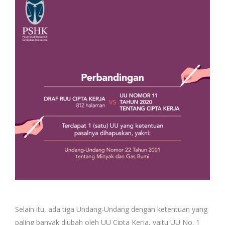
Selain itu, ada tiga Undang-Undang dengan ketentuan yang
paling banyak diubah oleh UU Cipta Kerja, yaitu UU No. 1