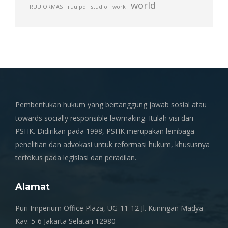
world
RUU ORMAS
ruu pd
studio
work
Pembentukan hukum yang bertanggung jawab sosial atau
towards socially responsible lawmaking. Itulah visi dari
PSHK. Didirikan pada 1998, PSHK merupakan lembaga
penelitian dan advokasi untuk reformasi hukum, khususnya
terfokus pada legislasi dan peradilan.
Alamat
Puri Imperium Office Plaza, UG-11-12 Jl. Kuningan Madya
Kav. 5-6 Jakarta Selatan 12980