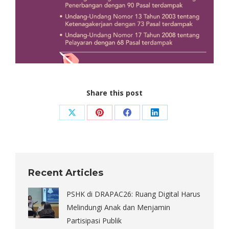
Share this post
Share
Share
Share
Share
on
on
on
on
X
Pinterest
Facebook
LinkedIn
Recent Articles
PSHK di DRAPAC26: Ruang Digital Harus
Melindungi Anak dan Menjamin
Partisipasi Publik