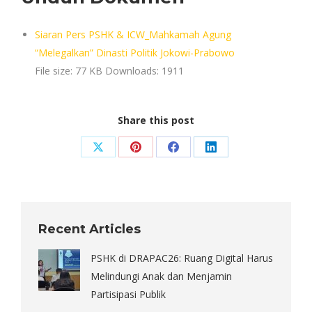
Siaran Pers PSHK & ICW_Mahkamah Agung
“Melegalkan” Dinasti Politik Jokowi-Prabowo
File size:
77 KB
Downloads:
1911
Share this post
Share
Share
Share
Share
on
on
on
on
X
Pinterest
Facebook
LinkedIn
Recent Articles
PSHK di DRAPAC26: Ruang Digital Harus
Melindungi Anak dan Menjamin
Partisipasi Publik