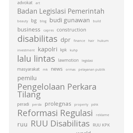
advokat
art
Badan Legislasi Pemerintah
budi gunawan
bg
beauty
blog
build
business
construction
capres
disabilitas
dpr
finance
hair
hukum
kapolri
kpk
investment
kuhp
lalu lintas
lawmotion
legislasi
news
masyarakat
mk
ormas
pelayanan publik
pemilu
Pengelolaan Perkara
Tilang
prolegnas
peradi
perda
property
pshk
Reformasi Regulasi
reklame
RUU Disabilitas
ruu
RUU KPK