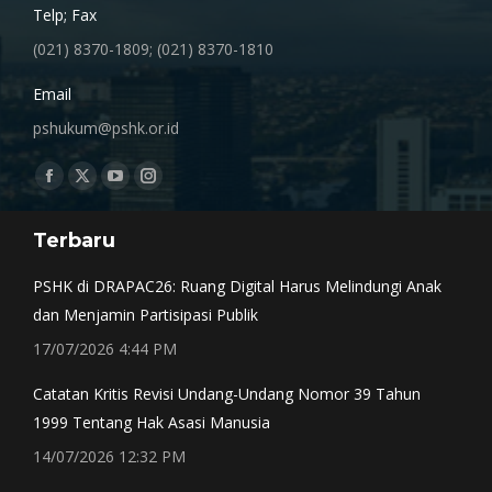
Telp; Fax
(021) 8370-1809; (021) 8370-1810
Email
pshukum@pshk.or.id
Find us on:
Facebook
X
YouTube
Instagram
page
page
page
page
Terbaru
opens
opens
opens
opens
in
in
in
in
PSHK di DRAPAC26: Ruang Digital Harus Melindungi Anak
new
new
new
new
dan Menjamin Partisipasi Publik
window
window
window
window
17/07/2026 4:44 PM
Catatan Kritis Revisi Undang-Undang Nomor 39 Tahun
1999 Tentang Hak Asasi Manusia
14/07/2026 12:32 PM