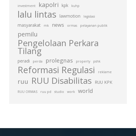
kapolri
kpk
investment
kuhp
lalu lintas
lawmotion
legislasi
news
masyarakat
mk
ormas
pelayanan publik
pemilu
Pengelolaan Perkara
Tilang
prolegnas
peradi
perda
property
pshk
Reformasi Regulasi
reklame
RUU Disabilitas
ruu
RUU KPK
world
RUU ORMAS
ruu pd
studio
work