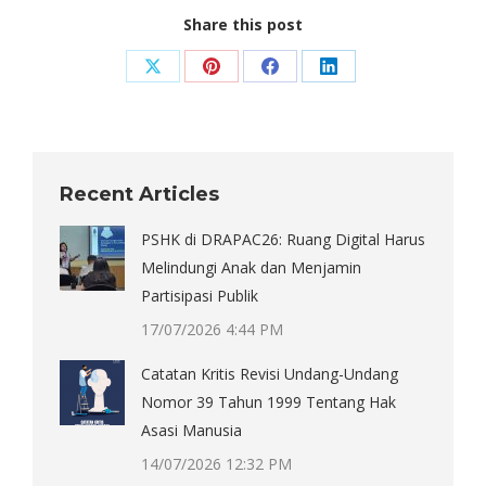
Share this post
Share
Share
Share
Share
on
on
on
on
X
Pinterest
Facebook
LinkedIn
Recent Articles
PSHK di DRAPAC26: Ruang Digital Harus
Melindungi Anak dan Menjamin
Partisipasi Publik
17/07/2026 4:44 PM
Catatan Kritis Revisi Undang-Undang
Nomor 39 Tahun 1999 Tentang Hak
Asasi Manusia
14/07/2026 12:32 PM