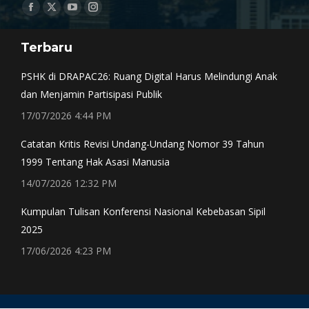
Find us on:
Facebook
X
YouTube
Instagram
page
page
page
page
Terbaru
opens
opens
opens
opens
in
in
in
in
PSHK di DRAPAC26: Ruang Digital Harus Melindungi Anak
new
new
new
new
dan Menjamin Partisipasi Publik
window
window
window
window
17/07/2026 4:44 PM
Catatan Kritis Revisi Undang-Undang Nomor 39 Tahun
1999 Tentang Hak Asasi Manusia
14/07/2026 12:32 PM
Kumpulan Tulisan Konferensi Nasional Kebebasan Sipil
2025
17/06/2026 4:23 PM