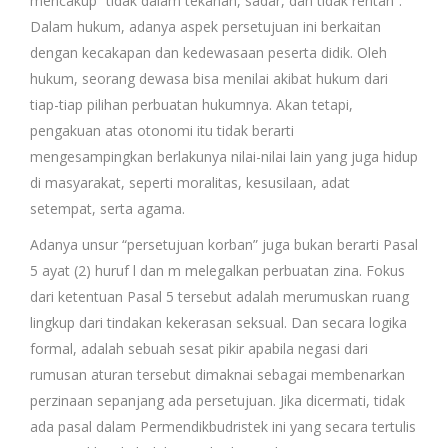
mencakup “tidak dalam tekanan, sadar, dan tidak rentan”.
Dalam hukum, adanya aspek persetujuan ini berkaitan
dengan kecakapan dan kedewasaan peserta didik. Oleh
hukum, seorang dewasa bisa menilai akibat hukum dari
tiap-tiap pilihan perbuatan hukumnya. Akan tetapi,
pengakuan atas otonomi itu tidak berarti
mengesampingkan berlakunya nilai-nilai lain yang juga hidup
di masyarakat, seperti moralitas, kesusilaan, adat
setempat, serta agama.
Adanya unsur “persetujuan korban” juga bukan berarti Pasal
5 ayat (2) huruf l dan m melegalkan perbuatan zina. Fokus
dari ketentuan Pasal 5 tersebut adalah merumuskan ruang
lingkup dari tindakan kekerasan seksual. Dan secara logika
formal, adalah sebuah sesat pikir apabila negasi dari
rumusan aturan tersebut dimaknai sebagai membenarkan
perzinaan sepanjang ada persetujuan. Jika dicermati, tidak
ada pasal dalam Permendikbudristek ini yang secara tertulis