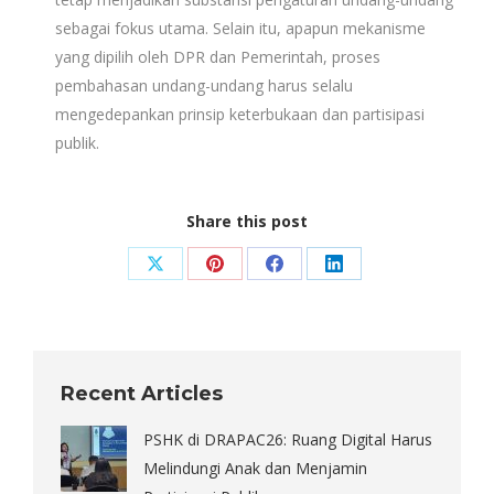
sebagai fokus utama. Selain itu, apapun mekanisme
yang dipilih oleh DPR dan Pemerintah, proses
pembahasan undang-undang harus selalu
mengedepankan prinsip keterbukaan dan partisipasi
publik.
Share this post
Share
Share
Share
Share
on
on
on
on
X
Pinterest
Facebook
LinkedIn
Recent Articles
PSHK di DRAPAC26: Ruang Digital Harus
Melindungi Anak dan Menjamin