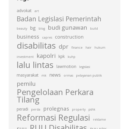
advokat
art
Badan Legislasi Pemerintah
budi gunawan
bg
beauty
blog
build
business
construction
capres
disabilitas
dpr
finance
hair
hukum
kapolri
kpk
investment
kuhp
lalu lintas
lawmotion
legislasi
news
masyarakat
mk
ormas
pelayanan publik
pemilu
Pengelolaan Perkara
Tilang
prolegnas
peradi
perda
property
pshk
Reformasi Regulasi
reklame
RUU Disabilitas
ruu