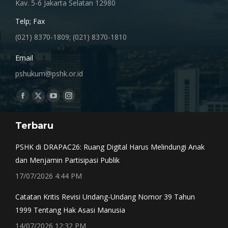
Kav. 5-6 Jakarta Selatan 12980
Telp; Fax
(021) 8370-1809; (021) 8370-1810
Email
pshukum@pshk.or.id
Find us on:
Facebook
X
YouTube
Instagram
page
page
page
page
Terbaru
opens
opens
opens
opens
in
in
in
in
PSHK di DRAPAC26: Ruang Digital Harus Melindungi Anak
new
new
new
new
dan Menjamin Partisipasi Publik
window
window
window
window
17/07/2026 4:44 PM
Catatan Kritis Revisi Undang-Undang Nomor 39 Tahun
1999 Tentang Hak Asasi Manusia
14/07/2026 12:32 PM