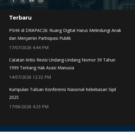
Facebook
X
YouTube
Instagram
page
page
page
page
Terbaru
opens
opens
opens
opens
in
in
in
in
PSHK di DRAPAC26: Ruang Digital Harus Melindungi Anak
new
new
new
new
dan Menjamin Partisipasi Publik
window
window
window
window
17/07/2026 4:44 PM
Catatan Kritis Revisi Undang-Undang Nomor 39 Tahun
1999 Tentang Hak Asasi Manusia
14/07/2026 12:32 PM
Kumpulan Tulisan Konferensi Nasional Kebebasan Sipil
2025
17/06/2026 4:23 PM
CONTACT Email: subwg-cs@pshk.or.id