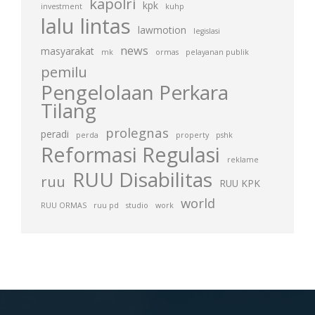
kapolri
kpk
investment
kuhp
lalu lintas
lawmotion
legislasi
news
masyarakat
mk
ormas
pelayanan publik
pemilu
Pengelolaan Perkara
Tilang
prolegnas
peradi
perda
property
pshk
Reformasi Regulasi
reklame
RUU Disabilitas
ruu
RUU KPK
world
RUU ORMAS
ruu pd
studio
work