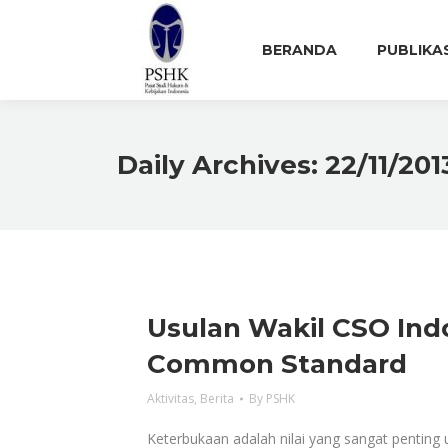
BERANDA
PUBLIKA
Daily Archives:
22/11/201
Usulan Wakil CSO Ind
Common Standard
Aktivitas
,
Berita
By
PSHK
Keterbukaan adalah nilai yang sangat penting