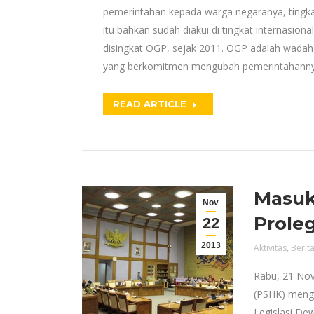
pemerintahan kepada warga negaranya, tingk
itu bahkan sudah diakui di tingkat internasio
disingkat OGP, sejak 2011. OGP adalah wadah t
yang berkomitmen mengubah pemerintahannya 
READ ARTICLE
Masuk
Nov
Prole
22
2013
Aktivitas
,
Berit
Rabu, 21 Nov
(PSHK) meng
Legislasi De