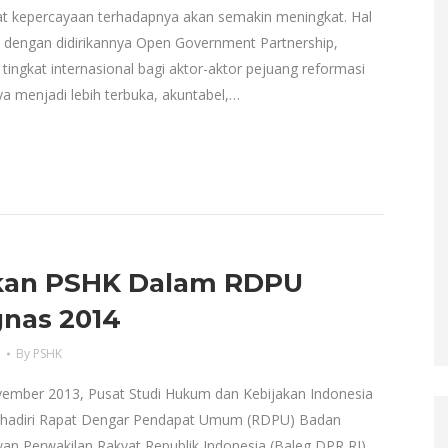
at kepercayaan terhadapnya akan semakin meningkat. Hal
nal dengan didirikannya Open Government Partnership,
ingkat internasional bagi aktor-aktor pejuang reformasi
menjadi lebih terbuka, akuntabel,…
an PSHK Dalam RDPU
gnas 2014
a
By
PSHK
ember 2013, Pusat Studi Hukum dan Kebijakan Indonesia
hadiri Rapat Dengar Pendapat Umum (RDPU) Badan
wan Perwakilan Rakyat Republik Indonesia (Baleg DPR RI).