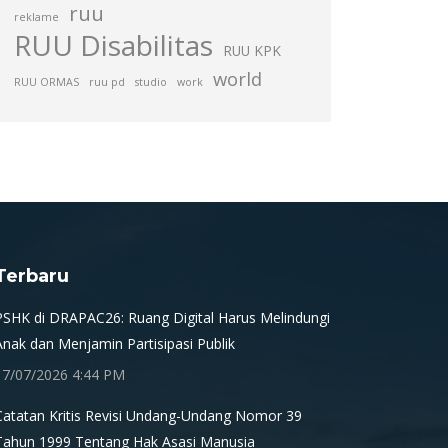
ruu
reklame
RUU Disabilitas
RUU KPK
world
RUU ORMAS
ruu pd
studio
work
Terbaru
PSHK di DRAPAC26: Ruang Digital Harus Melindungi
Anak dan Menjamin Partisipasi Publik
17/07/2026 4:44 PM
Catatan Kritis Revisi Undang-Undang Nomor 39
Tahun 1999 Tentang Hak Asasi Manusia