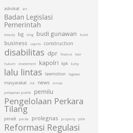
advokat
art
Badan Legislasi
Pemerintah
budi gunawan
bg
beauty
blog
build
business
construction
capres
disabilitas
dpr
finance
hair
kapolri
kpk
hukum
investment
kuhp
lalu lintas
lawmotion
legislasi
news
masyarakat
mk
ormas
pemilu
pelayanan publik
Pengelolaan Perkara
Tilang
prolegnas
peradi
perda
property
pshk
Reformasi Regulasi