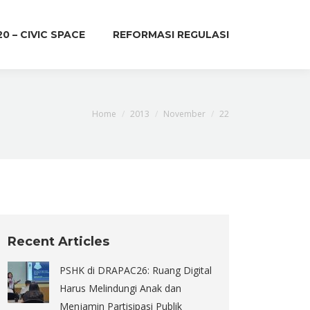
20 – CIVIC SPACE
REFORMASI REGULASI
You are here:
Home
2013
November
22
Recent Articles
PSHK di DRAPAC26: Ruang Digital
Harus Melindungi Anak dan
Menjamin Partisipasi Publik