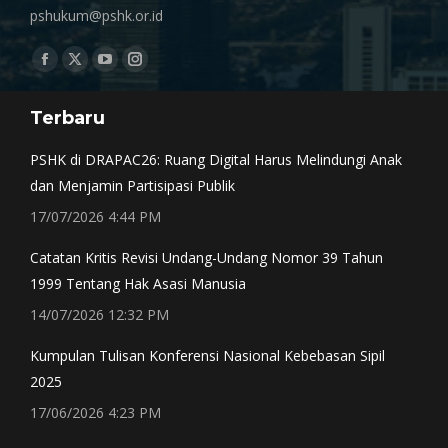
pshukum@pshk.or.id
Find us on:
Facebook
X
YouTube
Instagram
page
page
page
page
Terbaru
opens
opens
opens
opens
in
in
in
in
PSHK di DRAPAC26: Ruang Digital Harus Melindungi Anak
new
new
new
new
dan Menjamin Partisipasi Publik
window
window
window
window
17/07/2026 4:44 PM
Catatan Kritis Revisi Undang-Undang Nomor 39 Tahun
1999 Tentang Hak Asasi Manusia
14/07/2026 12:32 PM
Kumpulan Tulisan Konferensi Nasional Kebebasan Sipil
2025
17/06/2026 4:23 PM