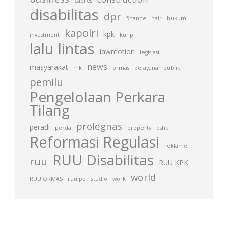
capres
disabilitas
dpr
finance
hair
hukum
kapolri
kpk
investment
kuhp
lalu lintas
lawmotion
legislasi
news
masyarakat
mk
ormas
pelayanan publik
pemilu
Pengelolaan Perkara
Tilang
prolegnas
peradi
perda
property
pshk
Reformasi Regulasi
reklame
RUU Disabilitas
ruu
RUU KPK
world
RUU ORMAS
ruu pd
studio
work