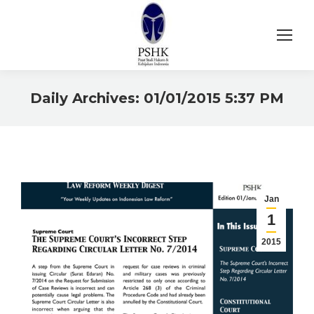
Daily Archives:
01/01/2015 5:37 PM
You are here:
Jan
1
2015