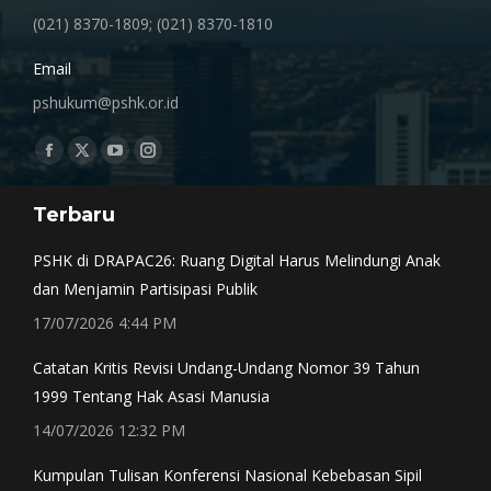
(021) 8370-1809; (021) 8370-1810
Email
pshukum@pshk.or.id
Find us on:
Facebook
X
YouTube
Instagram
page
page
page
page
Terbaru
opens
opens
opens
opens
in
in
in
in
PSHK di DRAPAC26: Ruang Digital Harus Melindungi Anak
new
new
new
new
dan Menjamin Partisipasi Publik
window
window
window
window
17/07/2026 4:44 PM
Catatan Kritis Revisi Undang-Undang Nomor 39 Tahun
1999 Tentang Hak Asasi Manusia
14/07/2026 12:32 PM
Kumpulan Tulisan Konferensi Nasional Kebebasan Sipil