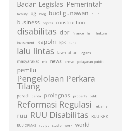
Badan Legislasi Pemerintah
budi gunawan
bg
beauty
blog
build
business
construction
capres
disabilitas
dpr
finance
hair
hukum
kapolri
kpk
investment
kuhp
lalu lintas
lawmotion
legislasi
news
masyarakat
mk
ormas
pelayanan publik
pemilu
Pengelolaan Perkara
Tilang
prolegnas
peradi
perda
property
pshk
Reformasi Regulasi
reklame
RUU Disabilitas
ruu
RUU KPK
world
RUU ORMAS
ruu pd
studio
work