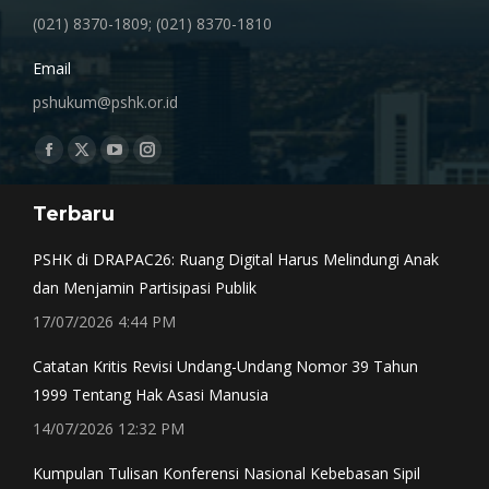
(021) 8370-1809; (021) 8370-1810
Email
pshukum@pshk.or.id
Find us on:
Facebook
X
YouTube
Instagram
page
page
page
page
Terbaru
opens
opens
opens
opens
in
in
in
in
PSHK di DRAPAC26: Ruang Digital Harus Melindungi Anak
new
new
new
new
dan Menjamin Partisipasi Publik
window
window
window
window
17/07/2026 4:44 PM
Catatan Kritis Revisi Undang-Undang Nomor 39 Tahun
1999 Tentang Hak Asasi Manusia
14/07/2026 12:32 PM
Kumpulan Tulisan Konferensi Nasional Kebebasan Sipil