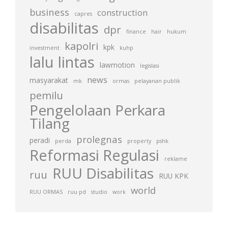
business
construction
capres
disabilitas
dpr
finance
hair
hukum
kapolri
kpk
investment
kuhp
lalu lintas
lawmotion
legislasi
news
masyarakat
mk
ormas
pelayanan publik
pemilu
Pengelolaan Perkara
Tilang
prolegnas
peradi
perda
property
pshk
Reformasi Regulasi
reklame
RUU Disabilitas
ruu
RUU KPK
world
RUU ORMAS
ruu pd
studio
work