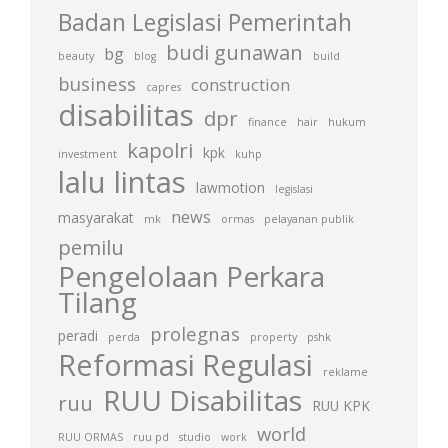
Badan Legislasi Pemerintah
budi gunawan
bg
beauty
blog
build
business
construction
capres
disabilitas
dpr
finance
hair
hukum
kapolri
kpk
investment
kuhp
lalu lintas
lawmotion
legislasi
news
masyarakat
mk
ormas
pelayanan publik
pemilu
Pengelolaan Perkara
Tilang
prolegnas
peradi
perda
property
pshk
Reformasi Regulasi
reklame
RUU Disabilitas
ruu
RUU KPK
world
RUU ORMAS
ruu pd
studio
work