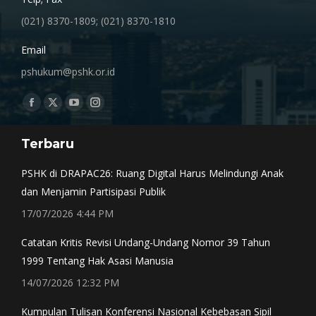
(021) 8370-1809; (021) 8370-1810
Email
pshukum@pshk.or.id
Find us on:
Facebook
X
YouTube
Instagram
page
page
page
page
Terbaru
opens
opens
opens
opens
in
in
in
in
PSHK di DRAPAC26: Ruang Digital Harus Melindungi Anak
new
new
new
new
dan Menjamin Partisipasi Publik
window
window
window
window
17/07/2026 4:44 PM
Catatan Kritis Revisi Undang-Undang Nomor 39 Tahun
1999 Tentang Hak Asasi Manusia
14/07/2026 12:32 PM
Kumpulan Tulisan Konferensi Nasional Kebebasan Sipil