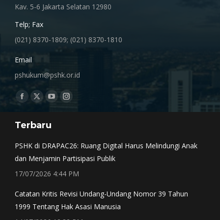
Kav. 5-6 Jakarta Selatan 12980
Telp; Fax
(021) 8370-1809; (021) 8370-1810
Email
pshukum@pshk.or.id
Find us on:
Facebook
X
YouTube
Instagram
page
page
page
page
Terbaru
opens
opens
opens
opens
in
in
in
in
PSHK di DRAPAC26: Ruang Digital Harus Melindungi Anak
new
new
new
new
dan Menjamin Partisipasi Publik
window
window
window
window
17/07/2026 4:44 PM
Catatan Kritis Revisi Undang-Undang Nomor 39 Tahun
1999 Tentang Hak Asasi Manusia