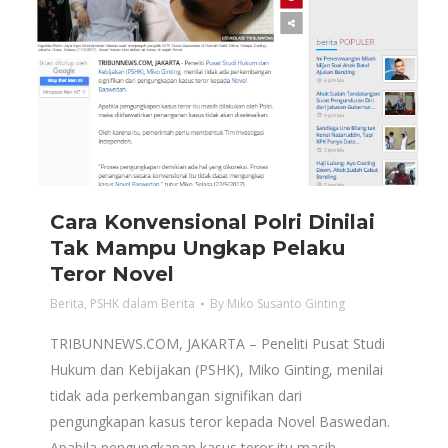
Cara Konvensional Polri Dinilai
Tak Mampu Ungkap Pelaku
Teror Novel
Berita
,
PSHK dalam Berita
By
Miko Susanto Ginting
TRIBUNNEWS.COM, JAKARTA – Peneliti Pusat Studi
Hukum dan Kebijakan (PSHK), Miko Ginting, menilai
tidak ada perkembangan signifikan dari
pengungkapan kasus teror kepada Novel Baswedan.
Apabila pengungkapan kasus teror itu masih