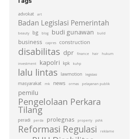
Tags
advokat
art
Badan Legislasi Pemerintah
budi gunawan
bg
beauty
blog
build
business
construction
capres
disabilitas
dpr
finance
hair
hukum
kapolri
kpk
investment
kuhp
lalu lintas
lawmotion
legislasi
news
masyarakat
mk
ormas
pelayanan publik
pemilu
Pengelolaan Perkara
Tilang
prolegnas
peradi
perda
property
pshk
Reformasi Regulasi
reklame