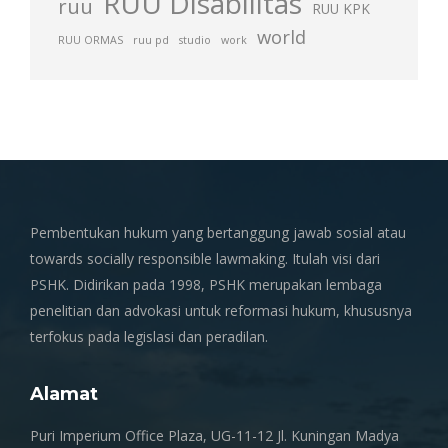
RUU Disabilitas
ruu
RUU KPK
world
RUU ORMAS
ruu pd
studio
work
Pembentukan hukum yang bertanggung jawab sosial atau
towards socially responsible lawmaking. Itulah visi dari
PSHK. Didirikan pada 1998, PSHK merupakan lembaga
penelitian dan advokasi untuk reformasi hukum, khususnya
terfokus pada legislasi dan peradilan.
Alamat
Puri Imperium Office Plaza, UG-11-12 Jl. Kuningan Madya